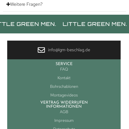
Weitere Fragen?
 GREEN MEN.
LITTLE GREEN MEN.
LIT
info@lgm-beschlag.de
SERVICE
FAQ
Kontakt
Bohrschablonen
Montagevideos
VERTRAG WIDERRUFEN
INFORMATIONEN
AGB
Impressum
Datenschutz