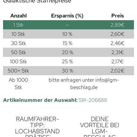
Galaktische Staffelpreise
Anzahl
Ersparnis (%)
Preis
1
Stk
—
2,89
€
10 Stk
10 %
2,60
€
30 Stk
15 %
2,46
€
50 Stk
20 %
2,31
€
100 Stk
25 %
2,17
€
500+ Stk
30 %
2,02
€
Ab 1000
bitte anfragen unter
info@lgm-
Stk
beschlag.de
Artikelnummer der Auswahl:
SW-206688
RAUMFAHRER-
DEINE
TIPP:
VORTEILE BEI
LOCHABSTAND
LGM-