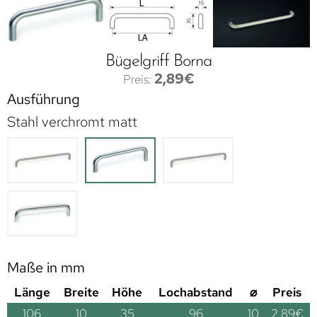
Bügelgriff Borna
2,89
€
Ausführung
Stahl verchromt matt
Maße in mm
Länge
Breite
Höhe
Lochabstand
⌀
Preis
106
10
35
96
10
2,89
€