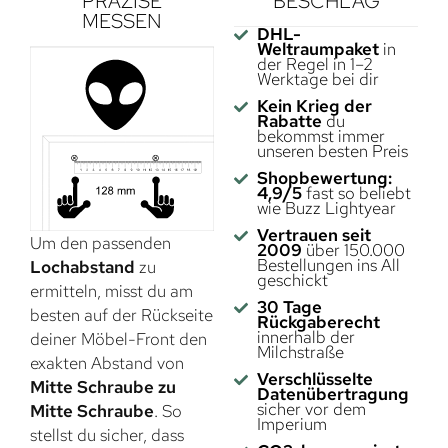
PRÄZISE
BESCHLAG
MESSEN
DHL-
Weltraumpaket
in
der Regel in 1–2
Werktage bei dir
Kein Krieg der
Rabatte
du
bekommst immer
unseren besten Preis
Shopbewertung:
4,9/5
fast so beliebt
wie Buzz Lightyear
Vertrauen seit
Um den passenden
2009
über 150.000
Bestellungen ins All
Lochabstand
zu
geschickt
ermitteln, misst du am
30 Tage
besten auf der Rückseite
Rückgaberecht
innerhalb der
deiner Möbel-Front den
Milchstraße
exakten Abstand von
Verschlüsselte
Mitte Schraube zu
Datenübertragung
sicher vor dem
Mitte Schraube
. So
Imperium
stellst du sicher, dass