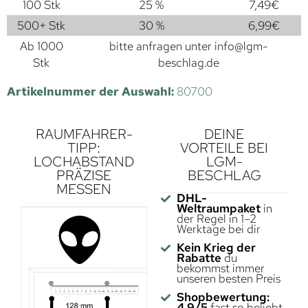
100 Stk
25 %
7,49
€
500+ Stk
30 %
6,99
€
Ab 1000
bitte anfragen unter
info@lgm-
Stk
beschlag.de
Artikelnummer der Auswahl:
80700
RAUMFAHRER-
DEINE
TIPP:
VORTEILE BEI
LOCHABSTAND
LGM-
PRÄZISE
BESCHLAG
MESSEN
DHL-
Weltraumpaket
in
der Regel in 1–2
Werktage bei dir
Kein Krieg der
Rabatte
du
bekommst immer
unseren besten Preis
Shopbewertung:
4,9/5
fast so beliebt