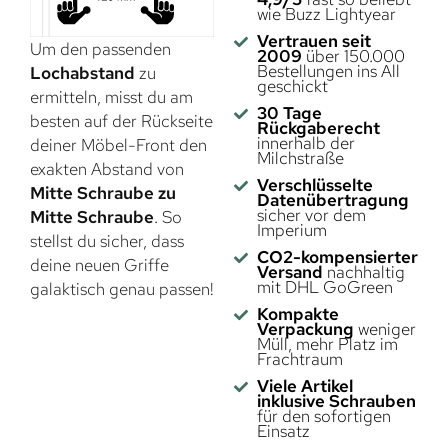
wie Buzz Lightyear
Vertrauen seit
Um den passenden
2009
über 150.000
Bestellungen ins All
Lochabstand
zu
geschickt
ermitteln, misst du am
30 Tage
besten auf der Rückseite
Rückgaberecht
innerhalb der
deiner Möbel-Front den
Milchstraße
exakten Abstand von
Verschlüsselte
Mitte Schraube zu
Datenübertragung
sicher vor dem
Mitte Schraube
. So
Imperium
stellst du sicher, dass
CO2-kompensierter
deine neuen Griffe
Versand
nachhaltig
mit DHL GoGreen
galaktisch genau passen!
Kompakte
Verpackung
weniger
Müll, mehr Platz im
Frachtraum
Viele Artikel
inklusive Schrauben
für den sofortigen
Einsatz