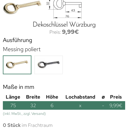
Dekoschlüssel Würzburg
9,99
€
Ausführung
Messing poliert
Maße in mm
Länge
Breite
Höhe
Lochabstand
⌀
Preis
75
32
6
x
-
9,99
€
(inkl. MwSt., zzgl. Versand)
0 Stück
im Frachtraum