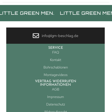
 GREEN MEN.
LITTLE GREEN MEN.
LI
info@lgm-beschlag.de
SERVICE
FAQ
Kontakt
Bohrschablonen
Montagevideos
VERTRAG WIDERRUFEN
INFORMATIONEN
AGB
Impressum
Datenschutz
Widerrufsrecht