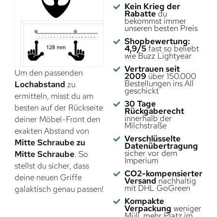
Kein Krieg der
Rabatte
du
bekommst immer
unseren besten Preis
Shopbewertung:
4,9/5
fast so beliebt
wie Buzz Lightyear
Vertrauen seit
Um den passenden
2009
über 150.000
Bestellungen ins All
Lochabstand
zu
geschickt
ermitteln, misst du am
30 Tage
besten auf der Rückseite
Rückgaberecht
innerhalb der
deiner Möbel-Front den
Milchstraße
exakten Abstand von
Verschlüsselte
Mitte Schraube zu
Datenübertragung
sicher vor dem
Mitte Schraube
. So
Imperium
stellst du sicher, dass
CO2-kompensierter
deine neuen Griffe
Versand
nachhaltig
mit DHL GoGreen
galaktisch genau passen!
Kompakte
Verpackung
weniger
Müll, mehr Platz im