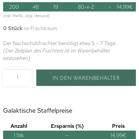
200
48
19
80-x-2
-
14,99
€
(inkl. MwSt., zzgl. Versand)
0 Stück
im Frachtraum
Der Nachschubfrachter benötigt etwa 5 – 7 Tage.
(Der Zeitplan des Frachters ist im Warenbehälter
einzusehen)
IN DEN WARENBEHÄLTER
Galaktische Staffelpreise
Anzahl
Ersparnis (%)
Preis
1
Stk
—
14,99
€