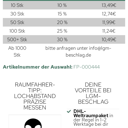
10 Stk
10 %
13,49
€
30 Stk
15 %
12,74
€
50 Stk
20 %
11,99
€
100 Stk
25 %
11,24
€
500+ Stk
30 %
10,49
€
Ab 1000
bitte anfragen unter
info@lgm-
Stk
beschlag.de
Artikelnummer der Auswahl:
FP-000444
RAUMFAHRER-
DEINE
TIPP:
VORTEILE BEI
LOCHABSTAND
LGM-
PRÄZISE
BESCHLAG
MESSEN
DHL-
Weltraumpaket
in
der Regel in 1–2
Werktage bei dir