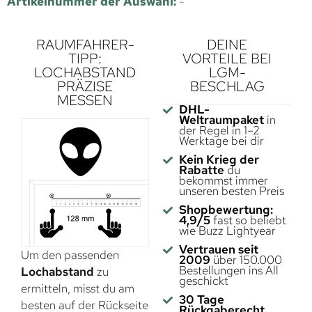
Artikelnummer der Auswahl:
-
RAUMFAHRER-
DEINE
TIPP:
VORTEILE BEI
LOCHABSTAND
LGM-
PRÄZISE
BESCHLAG
MESSEN
DHL-
Weltraumpaket
in
der Regel in 1–2
Werktage bei dir
Kein Krieg der
Rabatte
du
bekommst immer
unseren besten Preis
Shopbewertung:
4,9/5
fast so beliebt
wie Buzz Lightyear
Vertrauen seit
Um den passenden
2009
über 150.000
Bestellungen ins All
Lochabstand
zu
geschickt
ermitteln, misst du am
30 Tage
besten auf der Rückseite
Rückgaberecht