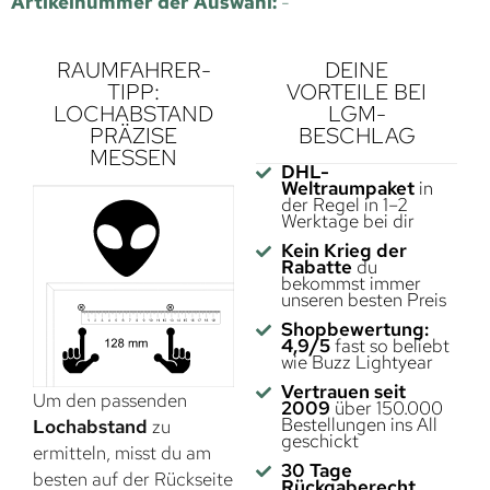
Artikelnummer der Auswahl:
-
RAUMFAHRER-
DEINE
TIPP:
VORTEILE BEI
LOCHABSTAND
LGM-
PRÄZISE
BESCHLAG
MESSEN
DHL-
Weltraumpaket
in
der Regel in 1–2
Werktage bei dir
Kein Krieg der
Rabatte
du
bekommst immer
unseren besten Preis
Shopbewertung:
4,9/5
fast so beliebt
wie Buzz Lightyear
Vertrauen seit
Um den passenden
2009
über 150.000
Bestellungen ins All
Lochabstand
zu
geschickt
ermitteln, misst du am
30 Tage
besten auf der Rückseite
Rückgaberecht