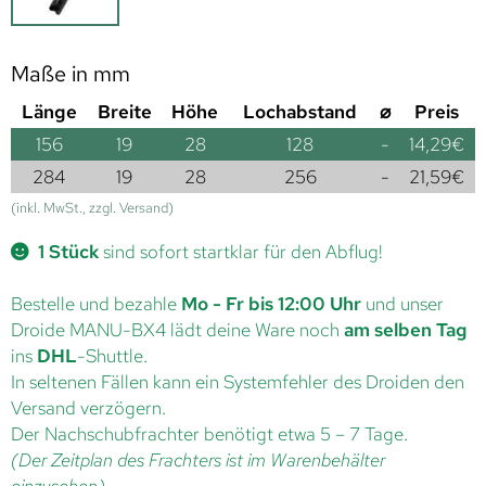
Maße in mm
Länge
Breite
Höhe
Lochabstand
⌀
Preis
156
19
28
128
-
14,29
€
284
19
28
256
-
21,59
€
(inkl. MwSt., zzgl. Versand)
1 Stück
sind sofort startklar für den Abflug!
Bestelle und bezahle
Mo - Fr bis 12:00 Uhr
und unser
Droide MANU-BX4 lädt deine Ware noch
am selben Tag
ins
DHL
-Shuttle.
In seltenen Fällen kann ein Systemfehler des Droiden den
Versand verzögern.
Der Nachschubfrachter benötigt etwa 5 – 7 Tage.
(Der Zeitplan des Frachters ist im Warenbehälter