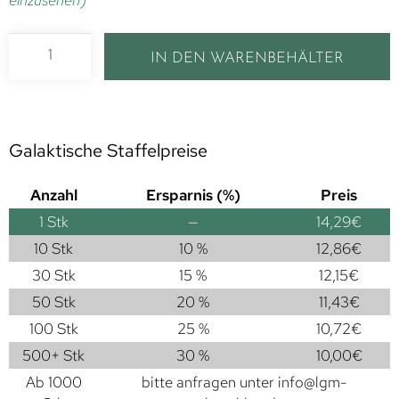
einzusehen)
IN DEN WARENBEHÄLTER
Galaktische Staffelpreise
Anzahl
Ersparnis (%)
Preis
1
Stk
—
14,29
€
10 Stk
10 %
12,86
€
30 Stk
15 %
12,15
€
50 Stk
20 %
11,43
€
100 Stk
25 %
10,72
€
500+ Stk
30 %
10,00
€
Ab 1000
bitte anfragen unter
info@lgm-