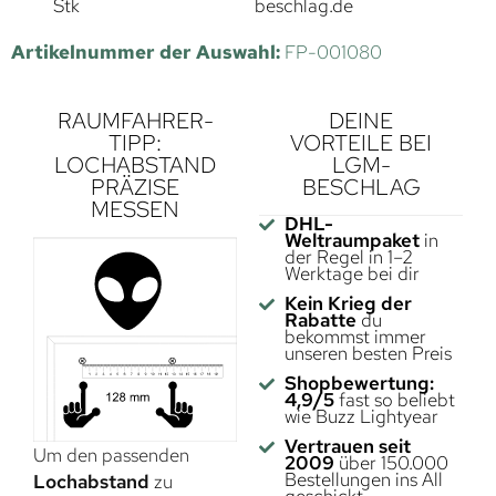
Stk
beschlag.de
Artikelnummer der Auswahl:
FP-001080
RAUMFAHRER-
DEINE
TIPP:
VORTEILE BEI
LOCHABSTAND
LGM-
PRÄZISE
BESCHLAG
MESSEN
DHL-
Weltraumpaket
in
der Regel in 1–2
Werktage bei dir
Kein Krieg der
Rabatte
du
bekommst immer
unseren besten Preis
Shopbewertung:
4,9/5
fast so beliebt
wie Buzz Lightyear
Vertrauen seit
Um den passenden
2009
über 150.000
Bestellungen ins All
Lochabstand
zu