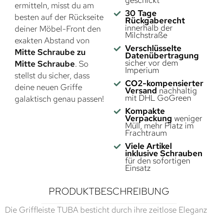
geschickt
ermitteln, misst du am
30 Tage
besten auf der Rückseite
Rückgaberecht
innerhalb der
deiner Möbel-Front den
Milchstraße
exakten Abstand von
Verschlüsselte
Mitte Schraube zu
Datenübertragung
sicher vor dem
Mitte Schraube
. So
Imperium
stellst du sicher, dass
CO2-kompensierter
deine neuen Griffe
Versand
nachhaltig
mit DHL GoGreen
galaktisch genau passen!
Kompakte
Verpackung
weniger
Müll, mehr Platz im
Frachtraum
Viele Artikel
inklusive Schrauben
für den sofortigen
Einsatz
PRODUKTBESCHREIBUNG
Die Griffleiste TUBA besticht durch ihre zeitlose Eleganz