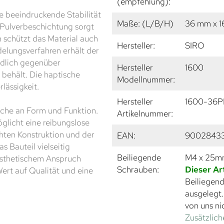
(empfehlung):
e beeindruckende Stabilität
Maße: (L/B/H)
36 mm x 1
e Pulverbeschichtung sorgt
n schützt das Material auch
Hersteller:
SIRO
edelungsverfahren erhält der
ndlich gegenüber
Hersteller
1600
behält. Die haptische
Modellnummer:
lässigkeit.
Hersteller
1600-36P
üche an Form und Funktion.
Artikelnummer:
glicht eine reibungslose
ten Konstruktion und der
EAN:
9002843
as Bauteil vielseitig
Beiliegende
M4 x 25
 ästhetischem Anspruch
Schrauben:
Dieser Ar
Wert auf Qualität und eine
Beiliegend
ausgelegt
von uns ni
Zusätzlich