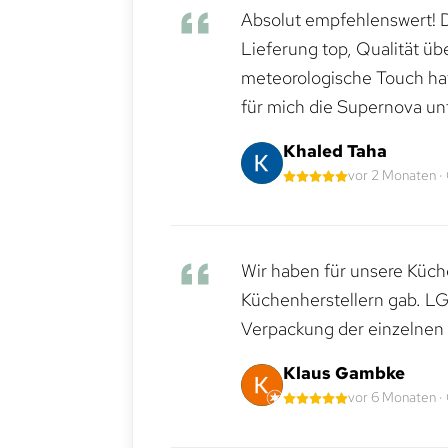
Absolut empfehlenswert! Di
Lieferung top, Qualität üb
meteorologische Touch hat 
für mich die Supernova un
Khaled Taha
vor 2 Monaten ·
Wir haben für unsere Küche
Küchenherstellern gab. LG
Verpackung der einzelnen G
Klaus Gambke
vor 6 Monaten ·