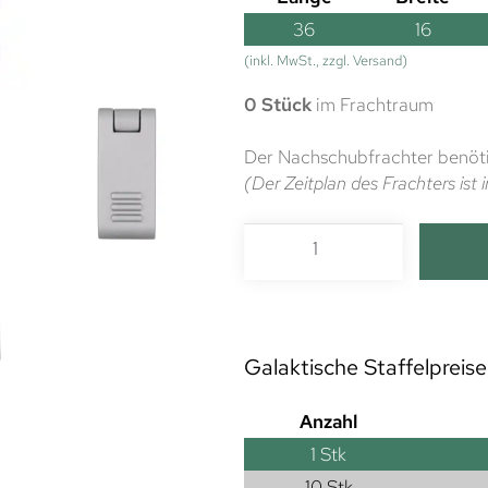
36
16
(inkl. MwSt., zzgl. Versand)
0 Stück
im Frachtraum
Der Nachschubfrachter benöti
(Der Zeitplan des Frachters is
Galaktische Staffelpreise
Anzahl
1
Stk
10 Stk