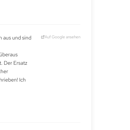
Auf Google ansehen
h aus und sind
 überaus
. Der Ersatz
cher
hrieben! Ich