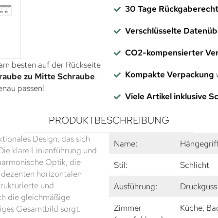
30 Tage Rückgaberech
Verschlüsselte Datenü
CO2-kompensierter Ve
 am besten auf der Rückseite
Kompakte Verpackung
w
raube zu Mitte Schraube
.
genau passen!
Viele Artikel inklusive 
PRODUKTBESCHREIBUNG
tionales Design, das sich
Name:
Hängegrif
ie klare Linienführung und
harmonische Optik, die
Stil:
Schlicht
ei dezenten horizontalen
rukturierte und
Ausführung:
Druckguss 
rch die gleichmäßige
Zimmer
Küche, Ba
iges Gesamtbild sorgt.