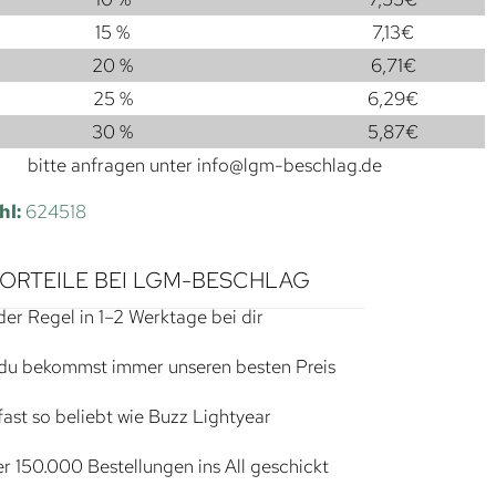
15 %
7,13
€
20 %
6,71
€
25 %
6,29
€
30 %
5,87
€
bitte anfragen unter
info@lgm-beschlag.de
hl:
624518
VORTEILE BEI LGM-BESCHLAG
der Regel in 1–2 Werktage bei dir
du bekommst immer unseren besten Preis
ast so beliebt wie Buzz Lightyear
r 150.000 Bestellungen ins All geschickt