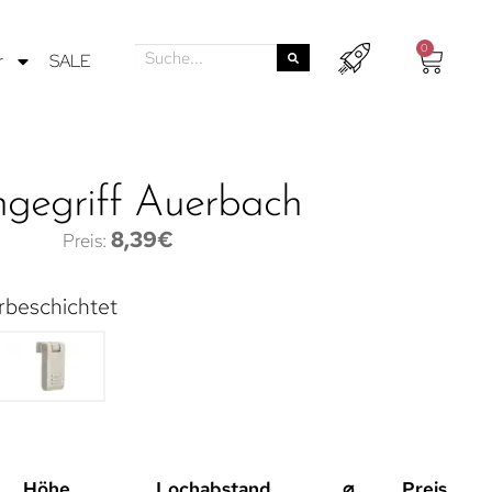
0
r
SALE
gegriff Auerbach
8,39
€
rbeschichtet
Höhe
Lochabstand
⌀
Preis