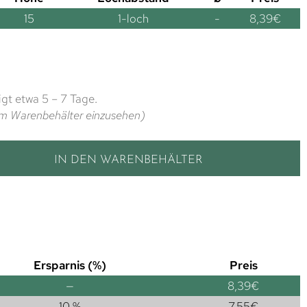
15
1-loch
-
8,39
€
gt etwa 5 – 7 Tage.
t im Warenbehälter einzusehen)
IN DEN WARENBEHÄLTER
Ersparnis (%)
Preis
—
8,39
€
10 %
7,55
€