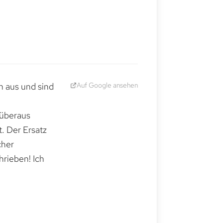
Auf Google ansehen
h aus und sind
 überaus
. Der Ersatz
cher
hrieben! Ich