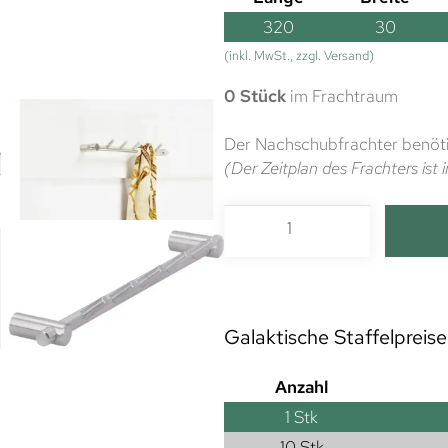
320
30
(inkl. MwSt., zzgl. Versand)
0 Stück
im Frachtraum
Der Nachschubfrachter benöti
(Der Zeitplan des Frachters is
Galaktische Staffelpreise
Anzahl
1
Stk
10 Stk