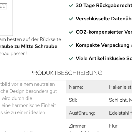
30 Tage Rückgaberech
Verschlüsselte Datenü
CO2-kompensierter Ve
 am besten auf der Rückseite
Kompakte Verpackung
w
raube zu Mitte Schraube
.
genau passen!
Viele Artikel inklusive 
PRODUKTBESCHREIBUNG
tbild vor einem neutralen
Name:
Hakenleis
sche Design besonders gut
 wird durch die
Stil:
Schlicht,
 eine harmonische Einheit
s sie zu einer idealen
Ausführung:
Edelstahl 
Zimmer
Flur