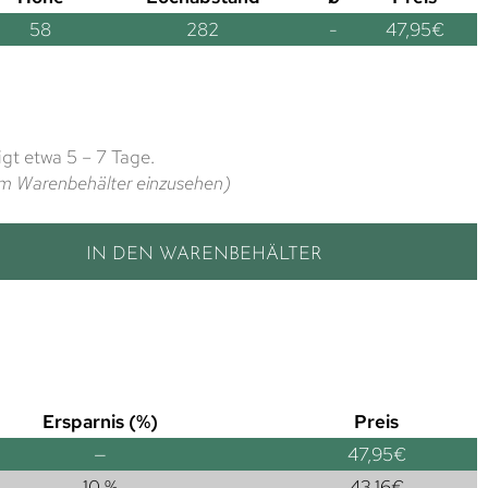
58
282
-
47,95
€
gt etwa 5 – 7 Tage.
t im Warenbehälter einzusehen)
IN DEN WARENBEHÄLTER
Ersparnis (%)
Preis
—
47,95
€
10 %
43,16
€