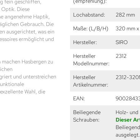
(empfehlung):
 fein geschliffen,
 Optik. Diese
Lochabstand:
282 mm
ine angenehme Haptik,
täglichen Gebrauch. Die
Maße: (L/B/H)
320 mm x
n ausgerichtet, was ein
essoires ermöglicht und
Hersteller:
SIRO
Hersteller
2312
gn machen Hasbergen zu
Modellnummer:
lichen
riert und unterstreichen
Hersteller
2312-320
funktionale
Artikelnummer:
exzellente Wahl, die
EAN:
9002843
Beiliegende
Holz- und
Schrauben:
Dieser Ar
Beiliegend
ausgelegt