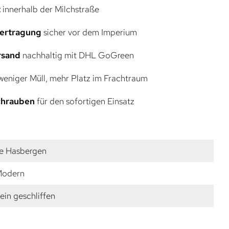
t
innerhalb der Milchstraße
bertragung
sicher vor dem Imperium
rsand
nachhaltig mit DHL GoGreen
eniger Müll, mehr Platz im Frachtraum
Schrauben
für den sofortigen Einsatz
te Hasbergen
 Modern
fein geschliffen