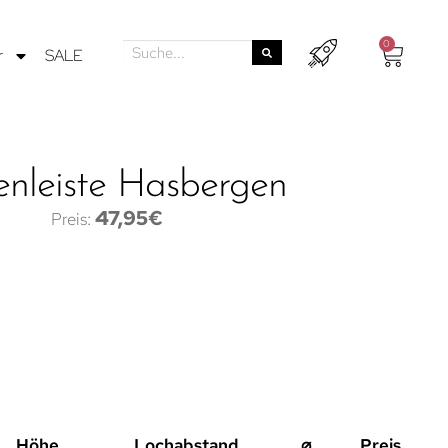
0
r
SALE
nleiste Hasbergen
47,95
€
Höhe
Lochabstand
⌀
Preis