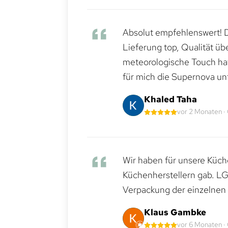
Absolut empfehlenswert! Di
Lieferung top, Qualität üb
meteorologische Touch hat 
für mich die Supernova un
Khaled Taha
vor 2 Monaten ·
Wir haben für unsere Küche
Küchenherstellern gab. LG
Verpackung der einzelnen G
Klaus Gambke
vor 6 Monaten ·