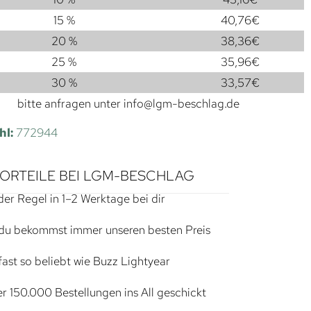
15 %
40,76
€
20 %
38,36
€
25 %
35,96
€
30 %
33,57
€
bitte anfragen unter
info@lgm-beschlag.de
hl:
772944
VORTEILE BEI LGM-BESCHLAG
der Regel in 1–2 Werktage bei dir
du bekommst immer unseren besten Preis
ast so beliebt wie Buzz Lightyear
r 150.000 Bestellungen ins All geschickt