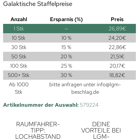
Galaktische Staffelpreise
Anzahl
Ersparnis (%)
Preis
1
Stk
—
26,89
€
10 Stk
10 %
24,20
€
30 Stk
15 %
22,86
€
50 Stk
20 %
21,51
€
100 Stk
25 %
20,17
€
500+ Stk
30 %
18,82
€
Ab 1000
bitte anfragen unter
info@lgm-
Stk
beschlag.de
Artikelnummer der Auswahl:
579224
RAUMFAHRER-
DEINE
TIPP:
VORTEILE BEI
LOCHABSTAND
LGM-