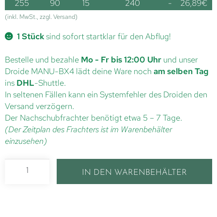
255
90
15
240
-
26,89
€
(inkl. MwSt., zzgl. Versand)
1 Stück
sind sofort startklar für den Abflug!
Bestelle und bezahle
Mo - Fr bis 12:00 Uhr
und unser
Droide MANU-BX4 lädt deine Ware noch
am selben Tag
ins
DHL
-Shuttle.
In seltenen Fällen kann ein Systemfehler des Droiden den
Versand verzögern.
Der Nachschubfrachter benötigt etwa 5 – 7 Tage.
(Der Zeitplan des Frachters ist im Warenbehälter
einzusehen)
IN DEN WARENBEHÄLTER