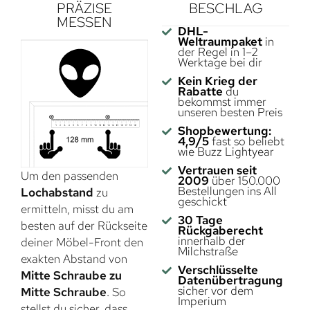
PRÄZISE
BESCHLAG
MESSEN
DHL-
Weltraumpaket
in
der Regel in 1–2
Werktage bei dir
Kein Krieg der
Rabatte
du
bekommst immer
unseren besten Preis
Shopbewertung:
4,9/5
fast so beliebt
wie Buzz Lightyear
Vertrauen seit
Um den passenden
2009
über 150.000
Bestellungen ins All
Lochabstand
zu
geschickt
ermitteln, misst du am
30 Tage
besten auf der Rückseite
Rückgaberecht
innerhalb der
deiner Möbel-Front den
Milchstraße
exakten Abstand von
Verschlüsselte
Mitte Schraube zu
Datenübertragung
sicher vor dem
Mitte Schraube
. So
Imperium
stellst du sicher, dass