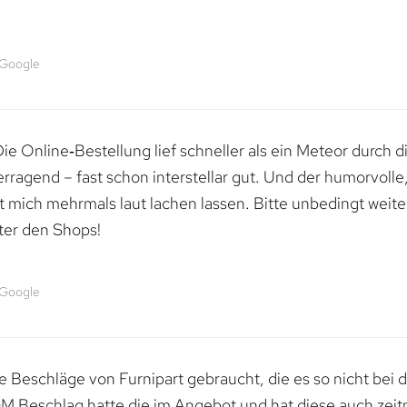
 Google
e Online‑Bestellung lief schneller als ein Meteor durch di
erragend – fast schon interstellar gut. Und der humorvolle
mich mehrmals laut lachen lassen. Bitte unbedingt weiter 
ter den Shops!
 Google
 Beschläge von Furnipart gebraucht, die es so nicht bei 
M Beschlag hatte die im Angebot und hat diese auch zeitn