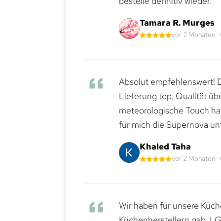
bestelle definitiv wieder.
Tamara R. Murges
vor 2 Monaten ·
Absolut empfehlenswert! Di
Lieferung top, Qualität üb
meteorologische Touch hat 
für mich die Supernova un
Khaled Taha
vor 2 Monaten ·
Wir haben für unsere Küche
Küchenherstellern gab. LG