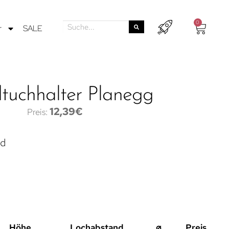
0
r
SALE
tuchhalter Planegg
12,39
€
nd
Höhe
Lochabstand
⌀
Preis