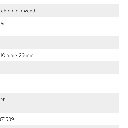
 chrom glänzend
er
 10 mm x 29 mm
ZN1
371539