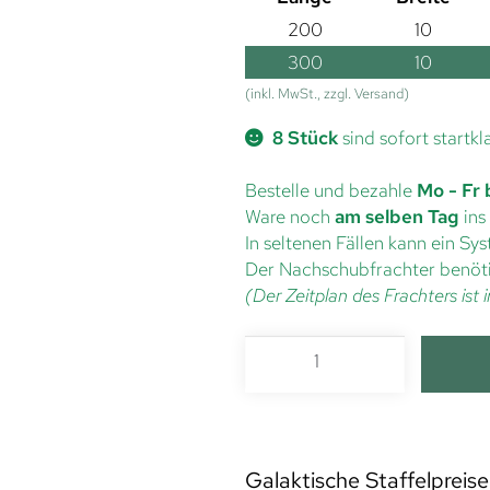
200
10
300
10
(inkl. MwSt., zzgl. Versand)
8 Stück
sind sofort startkl
Bestelle und bezahle
Mo - Fr 
Ware noch
am selben Tag
ins
In seltenen Fällen kann ein S
Der Nachschubfrachter benöti
(Der Zeitplan des Frachters is
Galaktische Staffelpreise