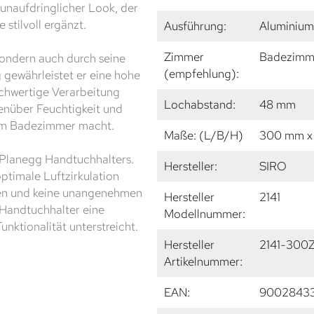
unaufdringlicher Look, der
stilvoll ergänzt.
Ausführung:
Aluminium
Zimmer
Badezimm
sondern auch durch seine
(empfehlung):
 gewährleistet er eine hohe
ochwertige Verarbeitung
Lochabstand:
48 mm
enüber Feuchtigkeit und
z im Badezimmer macht.
Maße: (L/B/H)
300 mm x
 Planegg Handtuchhalters.
Hersteller:
SIRO
ptimale Luftzirkulation
knen und keine unangenehmen
Hersteller
2141
r Handtuchhalter eine
Modellnummer:
unktionalität unterstreicht.
Hersteller
2141-300
Artikelnummer:
EAN:
9002843