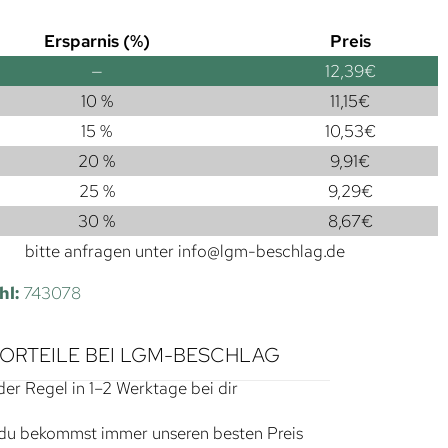
Ersparnis (%)
Preis
—
12,39
€
10 %
11,15
€
15 %
10,53
€
20 %
9,91
€
25 %
9,29
€
30 %
8,67
€
bitte anfragen unter
info@lgm-beschlag.de
hl:
743078
VORTEILE BEI LGM-BESCHLAG
der Regel in 1–2 Werktage bei dir
du bekommst immer unseren besten Preis