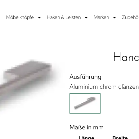
Möbelknöpfe
Haken & Leisten
Marken
Zubehö
Hand
Ausführung
Aluminium chrom glänze
Maße in mm
Länge
Breite