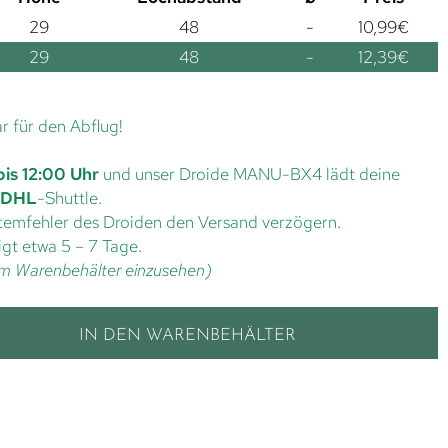
29
48
-
10,99
€
29
48
-
12,39
€
ar für den Abflug!
bis 12:00 Uhr
und unser Droide MANU-BX4 lädt deine
DHL
-Shuttle.
ystemfehler des Droiden den Versand verzögern.
gt etwa 5 – 7 Tage.
t im Warenbehälter einzusehen)
IN DEN WARENBEHÄLTER