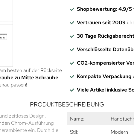
Shopbewertung: 4,9/5
f
Vertrauen seit 2009
übe
30 Tage Rückgaberech
Verschlüsselte Datenü
CO2-kompensierter Ve
 am besten auf der Rückseite
Kompakte Verpackung
w
raube zu Mitte Schraube
.
genau passen!
Viele Artikel inklusive 
PRODUKTBESCHREIBUNG
und zeitloses Design.
Name:
Handtuchh
zenden Chrom-Ausführung
merambiente ein. Durch die
Stil:
Modern