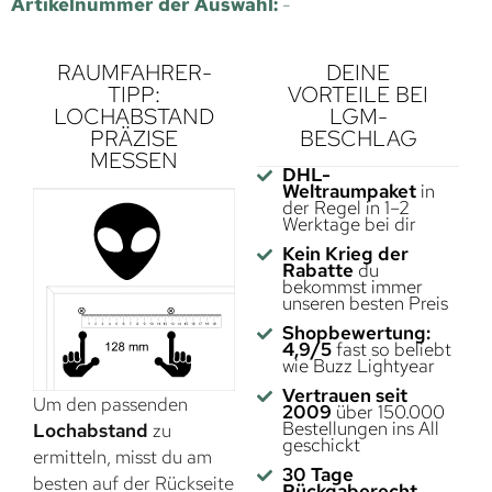
Artikelnummer der Auswahl:
-
RAUMFAHRER-
DEINE
TIPP:
VORTEILE BEI
LOCHABSTAND
LGM-
PRÄZISE
BESCHLAG
MESSEN
DHL-
Weltraumpaket
in
der Regel in 1–2
Werktage bei dir
Kein Krieg der
Rabatte
du
bekommst immer
unseren besten Preis
Shopbewertung:
4,9/5
fast so beliebt
wie Buzz Lightyear
Vertrauen seit
Um den passenden
2009
über 150.000
Bestellungen ins All
Lochabstand
zu
geschickt
ermitteln, misst du am
30 Tage
besten auf der Rückseite
Rückgaberecht