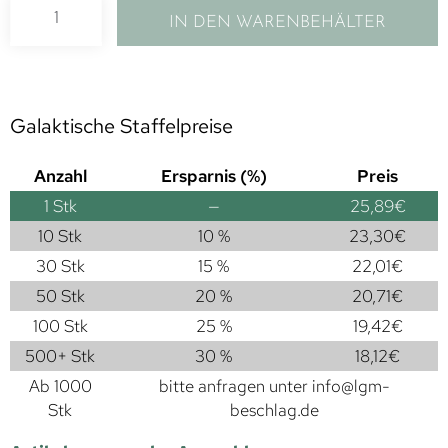
IN DEN WARENBEHÄLTER
Galaktische Staffelpreise
Anzahl
Ersparnis (%)
Preis
1
Stk
—
25,89
€
10 Stk
10 %
23,30
€
30 Stk
15 %
22,01
€
50 Stk
20 %
20,71
€
100 Stk
25 %
19,42
€
500+ Stk
30 %
18,12
€
Ab 1000
bitte anfragen unter
info@lgm-
Stk
beschlag.de