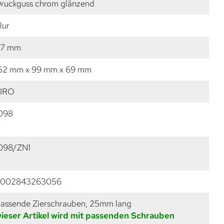
ruckguss chrom glänzend
lur
27 mm
52 mm x 99 mm x 69 mm
IRO
098
098/ZN1
9002843263056
assende Zierschrauben, 25mm lang
ieser Artikel wird mit passenden Schrauben