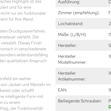
sches Highlight ist das
Ausführung:
D
iert und für eine
Zimmer (empfehlung):
F
nicht nur ein funktionaler
ment für Ihre Wand.
Lochabstand:
usten Druckgussverfahren,
Maße: (L/B/H)
1
nsdauer verleiht. Die
veredelt. Dieses Finish
Hersteller:
S
rmonisch in verschiedenste
besonders widerstandsfähig
Hersteller
1
 den qualitativen Anspruch
Modellnummer:
Hersteller
1
rsfeld ein wahrer
Artikelnummer:
g von Jacken und Mänteln im
EAN:
ereit oder schafft
e intelligente Form mit
Beiliegende Schrauben:
P
hn zu einem
D
ltag, der Funktionalität