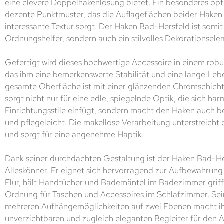
eine clevere Doppelhakenlösung bietet. Ein besonderes opti
dezente Punktmuster, das die Auflageflächen beider Haken z
interessante Textur sorgt. Der Haken Bad-Hersfeld ist somit 
Ordnungshelfer, sondern auch ein stilvolles Dekorationsele
Gefertigt wird dieses hochwertige Accessoire in einem rob
das ihm eine bemerkenswerte Stabilität und eine lange Lebe
gesamte Oberfläche ist mit einer glänzenden Chromschicht 
sorgt nicht nur für eine edle, spiegelnde Optik, die sich ha
Einrichtungsstile einfügt, sondern macht den Haken auch 
und pflegeleicht. Die makellose Verarbeitung unterstreicht
und sorgt für eine angenehme Haptik.
Dank seiner durchdachten Gestaltung ist der Haken Bad-He
Alleskönner. Er eignet sich hervorragend zur Aufbewahrun
Flur, hält Handtücher und Bademäntel im Badezimmer griffb
Ordnung für Taschen und Accessoires im Schlafzimmer. Sein
mehreren Aufhängemöglichkeiten auf zwei Ebenen macht i
unverzichtbaren und zugleich eleganten Begleiter für den Al