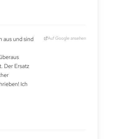
Auf Google ansehen
h aus und sind
 überaus
. Der Ersatz
cher
hrieben! Ich