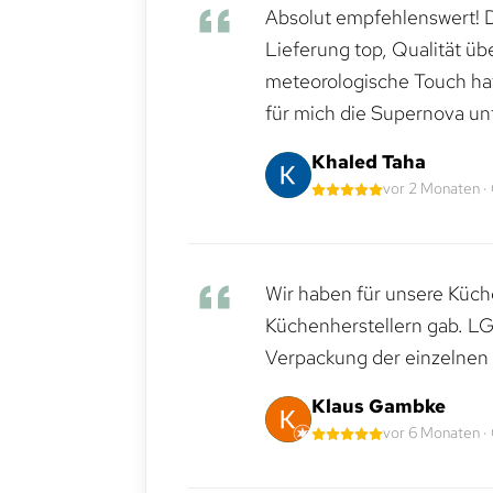
Absolut empfehlenswert! Di
Lieferung top, Qualität üb
meteorologische Touch hat 
für mich die Supernova un
Khaled Taha
vor 2 Monaten ·
Wir haben für unsere Küche
Küchenherstellern gab. LG
Verpackung der einzelnen G
Klaus Gambke
vor 6 Monaten ·