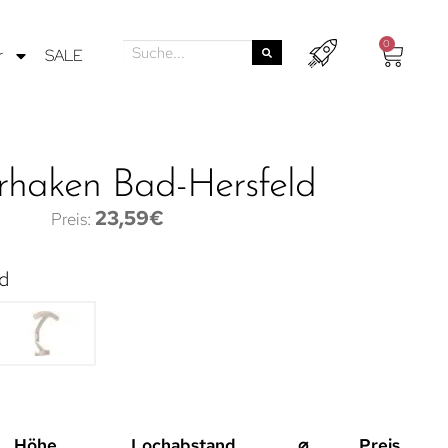
0
r
SALE
rhaken Bad-Hersfeld
23,59
€
d
Höhe
Lochabstand
⌀
Preis