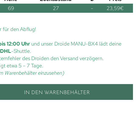
69
27
-
23,59
€
r für den Abflug!
bis 12:00 Uhr
und unser Droide MANU-BX4 lädt deine
DHL
-Shuttle.
ystemfehler des Droiden den Versand verzögern.
gt etwa 5 – 7 Tage.
t im Warenbehälter einzusehen)
IN DEN WARENBEHÄLTER