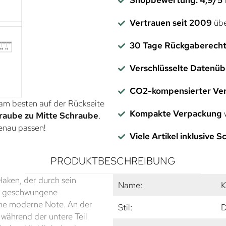
Vertrauen seit 2009
übe
30 Tage Rückgaberech
Verschlüsselte Datenü
CO2-kompensierter Ve
 am besten auf der Rückseite
Kompakte Verpackung
w
raube zu Mitte Schraube
.
genau passen!
Viele Artikel inklusive 
PRODUKTBESCHREIBUNG
aken, der durch sein
Name:
K
nt geschwungene
ine moderne Note. An der
Stil:
D
 während der untere Teil