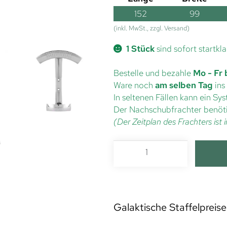
152
99
(inkl. MwSt., zzgl. Versand)
1 Stück
sind sofort startkla
Bestelle und bezahle
Mo - Fr 
Ware noch
am selben Tag
ins
In seltenen Fällen kann ein S
Der Nachschubfrachter benöti
(Der Zeitplan des Frachters is
Galaktische Staffelpreise