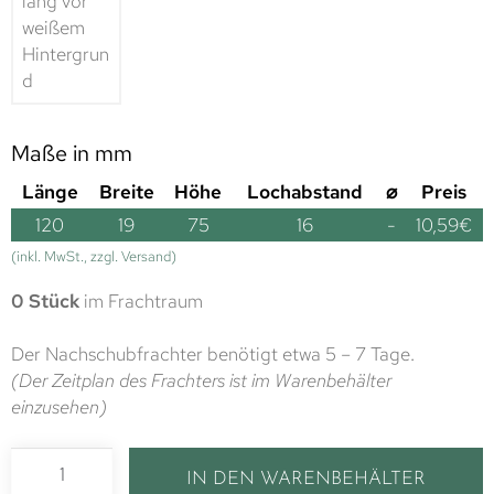
Maße in mm
Länge
Breite
Höhe
Lochabstand
⌀
Preis
120
19
75
16
-
10,59
€
(inkl. MwSt., zzgl. Versand)
0 Stück
im Frachtraum
Der Nachschubfrachter benötigt etwa 5 – 7 Tage.
(Der Zeitplan des Frachters ist im Warenbehälter
einzusehen)
IN DEN WARENBEHÄLTER