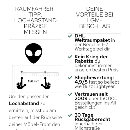
RAUMFAHRER-
DEINE
TIPP:
VORTEILE BEI
LOCHABSTAND
LGM-
PRÄZISE
BESCHLAG
MESSEN
DHL-
Weltraumpaket
in
der Regel in 1–2
Werktage bei dir
Kein Krieg der
Rabatte
du
bekommst immer
unseren besten Preis
Shopbewertung:
4,9/5
fast so beliebt
wie Buzz Lightyear
Vertrauen seit
Um den passenden
2009
über 150.000
Bestellungen ins All
Lochabstand
zu
geschickt
ermitteln, misst du am
30 Tage
besten auf der Rückseite
Rückgaberecht
innerhalb der
deiner Möbel-Front den
Milchstraße