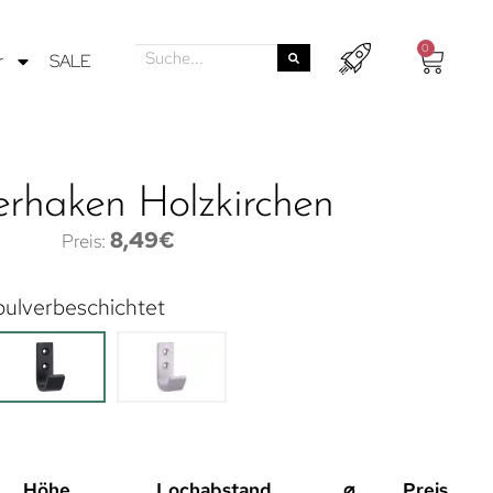
0
r
SALE
erhaken Holzkirchen
8,49
€
pulverbeschichtet
Höhe
Lochabstand
⌀
Preis