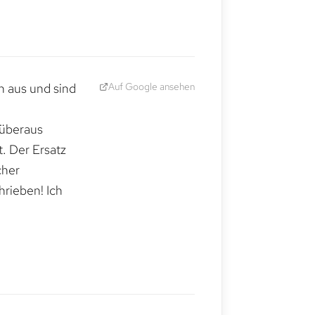
Auf Google ansehen
h aus und sind
 überaus
. Der Ersatz
cher
hrieben! Ich