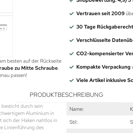
Vertrauen seit 2009
übe
30 Tage Rückgaberech
Verschlüsselte Datenü
CO2-kompensierter Ve
 am besten auf der Rückseite
Kompakte Verpackung
w
raube zu Mitte Schraube
.
genau passen!
Viele Artikel inklusive 
PRODUKTBESCHREIBUNG
besticht durch sein
Name:
K
ochwertigem Aluminium in
 sich der Haken nahtlos in
Stil:
S
re Linienführung des