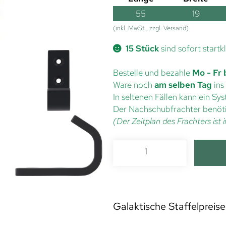
55
19
(inkl. MwSt., zzgl. Versand)
15 Stück
sind sofort startk
Bestelle und bezahle
Mo - Fr 
Ware noch
am selben Tag
ins
In seltenen Fällen kann ein S
Der Nachschubfrachter benöti
(Der Zeitplan des Frachters is
Galaktische Staffelpreise