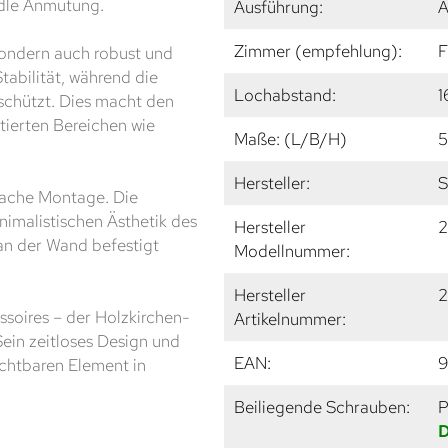
edle Anmutung.
Ausführung:
A
Zimmer (empfehlung):
F
sondern auch robust und
tabilität, während die
Lochabstand:
1
schützt. Dies macht den
ntierten Bereichen wie
Maße: (L/B/H)
5
Hersteller:
S
nfache Montage. Die
nimalistischen Ästhetik des
Hersteller
2
 an der Wand befestigt
Modellnummer:
Hersteller
2
soires – der Holzkirchen-
Artikelnummer:
 Sein zeitloses Design und
EAN:
9
chtbaren Element in
Beiliegende Schrauben:
P
D