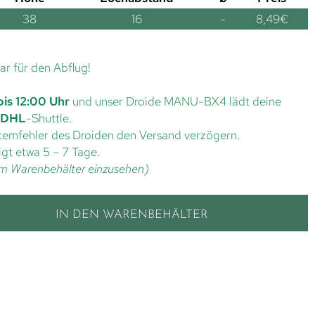
38
16
-
8,49
€
lar für den Abflug!
bis 12:00 Uhr
und unser Droide MANU-BX4 lädt deine
DHL
-Shuttle.
ystemfehler des Droiden den Versand verzögern.
gt etwa 5 – 7 Tage.
t im Warenbehälter einzusehen)
IN DEN WARENBEHÄLTER