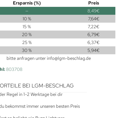
Ersparnis (%)
Preis
—
8,49
€
10 %
7,64
€
15 %
7,22
€
20 %
6,79
€
25 %
6,37
€
30 %
5,94
€
bitte anfragen unter
info@lgm-beschlag.de
hl:
803708
VORTEILE BEI LGM-BESCHLAG
der Regel in 1–2 Werktage bei dir
du bekommst immer unseren besten Preis
ast so beliebt wie Buzz Lightyear