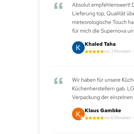
Absolut empfehlenswert! Di
Lieferung top, Qualität üb
meteorologische Touch hat 
für mich die Supernova un
Khaled Taha
vor 2 Monaten ·
Wir haben für unsere Küche
Küchenherstellern gab. LG
Verpackung der einzelnen G
Klaus Gambke
vor 6 Monaten ·