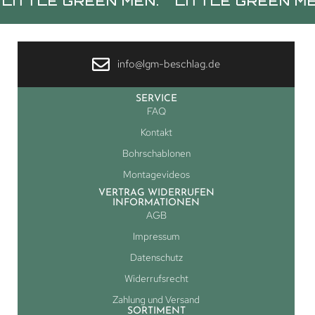
LE GREEN MEN.
LITTLE GREEN MEN.
L
info@lgm-beschlag.de
SERVICE
FAQ
Kontakt
Bohrschablonen
Montagevideos
VERTRAG WIDERRUFEN
INFORMATIONEN
AGB
Impressum
Datenschutz
Widerrufsrecht
Zahlung und Versand
SORTIMENT