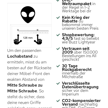
Weltraumpaket
in
der Regel in 1–2
Werktage bei dir
Kein Krieg der
Rabatte
du
bekommst immer
unseren besten Preis
Shopbewertung:
4,9/5
fast so beliebt
wie Buzz Lightyear
Vertrauen seit
Um den passenden
2009
über 150.000
Bestellungen ins All
Lochabstand
zu
geschickt
ermitteln, misst du am
30 Tage
besten auf der Rückseite
Rückgaberecht
innerhalb der
deiner Möbel-Front den
Milchstraße
exakten Abstand von
Verschlüsselte
Mitte Schraube zu
Datenübertragung
sicher vor dem
Mitte Schraube
. So
Imperium
stellst du sicher, dass
CO2-kompensierter
deine neuen Griffe
Versand
nachhaltig
mit DHL GoGreen