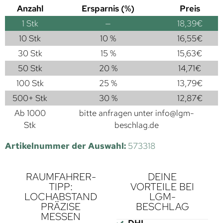
Anzahl
Ersparnis (%)
Preis
1
Stk
—
18,39
€
10 Stk
10 %
16,55
€
30 Stk
15 %
15,63
€
50 Stk
20 %
14,71
€
100 Stk
25 %
13,79
€
500+ Stk
30 %
12,87
€
Ab 1000
bitte anfragen unter
info@lgm-
Stk
beschlag.de
Artikelnummer der Auswahl:
573318
RAUMFAHRER-
DEINE
TIPP:
VORTEILE BEI
LOCHABSTAND
LGM-
PRÄZISE
BESCHLAG
MESSEN
DHL-