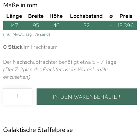
Maße in mm
Länge
Breite
Höhe
Lochabstand
⌀
Preis
147
95
46
32
-
18,39
€
(inkl. MwSt., zzgl. Versand)
0 Stück
im Frachtraum
Der Nachschubfrachter benötigt etwa 5 – 7 Tage.
(Der Zeitplan des Frachters ist im Warenbehälter
einzusehen)
IN DEN WARENBEHÄLTER
Galaktische Staffelpreise