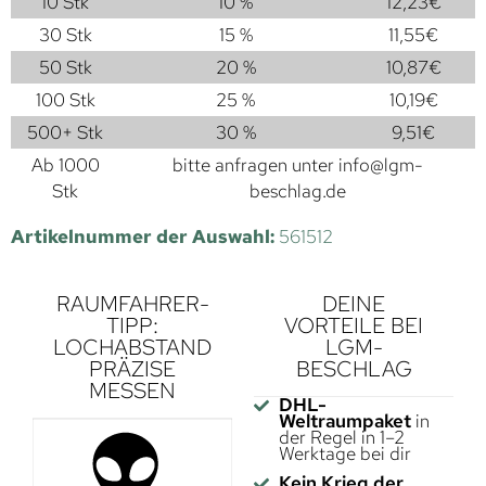
10 Stk
10 %
12,23
€
30 Stk
15 %
11,55
€
50 Stk
20 %
10,87
€
100 Stk
25 %
10,19
€
500+ Stk
30 %
9,51
€
Ab 1000
bitte anfragen unter
info@lgm-
Stk
beschlag.de
Artikelnummer der Auswahl:
561512
RAUMFAHRER-
DEINE
TIPP:
VORTEILE BEI
LOCHABSTAND
LGM-
PRÄZISE
BESCHLAG
MESSEN
DHL-
Weltraumpaket
in
der Regel in 1–2
Werktage bei dir
Kein Krieg der