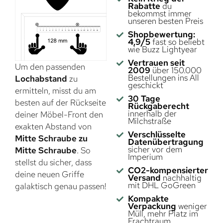
Rabatte
du
bekommst immer
unseren besten Preis
Shopbewertung:
4,9/5
fast so beliebt
wie Buzz Lightyear
Vertrauen seit
Um den passenden
2009
über 150.000
Bestellungen ins All
Lochabstand
zu
geschickt
ermitteln, misst du am
30 Tage
besten auf der Rückseite
Rückgaberecht
innerhalb der
deiner Möbel-Front den
Milchstraße
exakten Abstand von
Verschlüsselte
Mitte Schraube zu
Datenübertragung
sicher vor dem
Mitte Schraube
. So
Imperium
stellst du sicher, dass
CO2-kompensierter
deine neuen Griffe
Versand
nachhaltig
mit DHL GoGreen
galaktisch genau passen!
Kompakte
Verpackung
weniger
Müll, mehr Platz im
Frachtraum