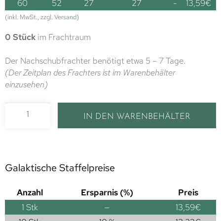
60
52
27
27
-
13,59
€
(inkl. MwSt., zzgl. Versand)
0 Stück
im Frachtraum
Der Nachschubfrachter benötigt etwa 5 – 7 Tage.
(Der Zeitplan des Frachters ist im Warenbehälter
einzusehen)
IN DEN WARENBEHÄLTER
Galaktische Staffelpreise
Anzahl
Ersparnis (%)
Preis
1
Stk
—
13,59
€