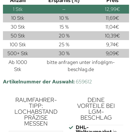
Anzahl
Ersparnis (%)
Preis
1
Stk
—
12,99
€
10 Stk
10 %
11,69
€
30 Stk
15 %
11,04
€
50 Stk
20 %
10,39
€
100 Stk
25 %
9,74
€
500+ Stk
30 %
9,09
€
Ab 1000
bitte anfragen unter
info@lgm-
Stk
beschlag.de
Artikelnummer der Auswahl:
659612
RAUMFAHRER-
DEINE
TIPP:
VORTEILE BEI
LOCHABSTAND
LGM-
PRÄZISE
BESCHLAG
MESSEN
DHL-
Weltraumpaket
in