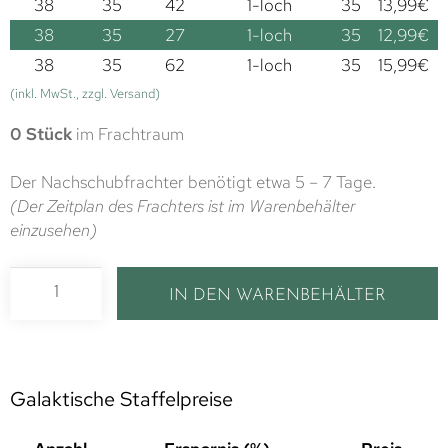
38
35
42
1-loch
35
13,99
€
38
35
27
1-loch
35
12,99
€
38
35
62
1-loch
35
15,99
€
(inkl. MwSt., zzgl. Versand)
0 Stück
im Frachtraum
Der Nachschubfrachter benötigt etwa 5 – 7 Tage.
(Der Zeitplan des Frachters ist im Warenbehälter
einzusehen)
IN DEN WARENBEHÄLTER
Galaktische Staffelpreise