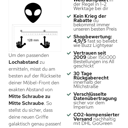
der Regel in 1–2
Werktage bei dir
Kein Krieg der
Rabatte
du
bekommst immer
unseren besten Preis
Shopbewertung:
4,9/5
fast so beliebt
wie Buzz Lightyear
Vertrauen seit
Um den passenden
2009
über 150.000
Bestellungen ins All
Lochabstand
zu
geschickt
ermitteln, misst du am
30 Tage
besten auf der Rückseite
Rückgaberecht
innerhalb der
deiner Möbel-Front den
Milchstraße
exakten Abstand von
Verschlüsselte
Mitte Schraube zu
Datenübertragung
sicher vor dem
Mitte Schraube
. So
Imperium
stellst du sicher, dass
CO2-kompensierter
deine neuen Griffe
Versand
nachhaltig
mit DHL GoGreen
galaktisch genau passen!