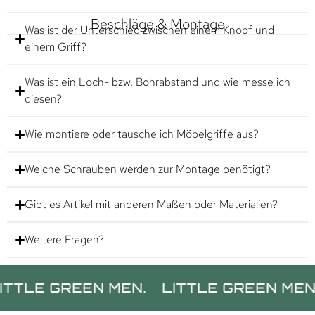
Beschläge & Montage
Was ist der Unterschied zwischen einem Knopf und
einem Griff?
Was ist ein Loch- bzw. Bohrabstand und wie messe ich
diesen?
Wie montiere oder tausche ich Möbelgriffe aus?
Welche Schrauben werden zur Montage benötigt?
Gibt es Artikel mit anderen Maßen oder Materialien?
Weitere Fragen?
 GREEN MEN.
LITTLE GREEN MEN.
LIT