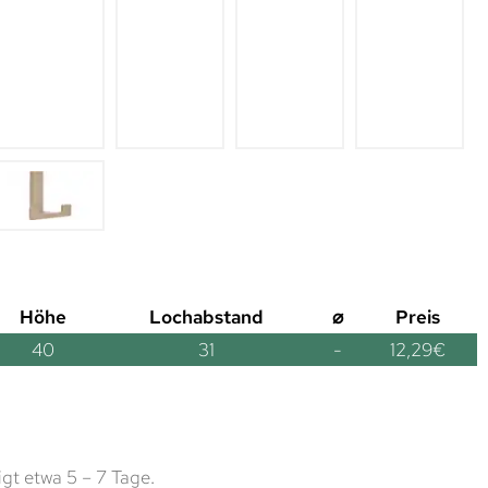
Höhe
Lochabstand
⌀
Preis
40
31
-
12,29
€
gt etwa 5 – 7 Tage.