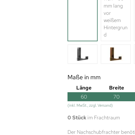
Maße in mm
Länge
Breite
60
70
(inkl. MwSt., zzgl. Versand)
0 Stück
im Frachtraum
Der Nachschubfrachter benöti