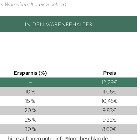
t im Warenbehälter einzusehen)
IN DEN WARENBEHÄLTER
Ersparnis (%)
Preis
—
12,29
€
10 %
11,06
€
15 %
10,45
€
20 %
9,83
€
25 %
9,22
€
30 %
8,60
€
bitte anfragen unter
info@lgm-beschlag.de