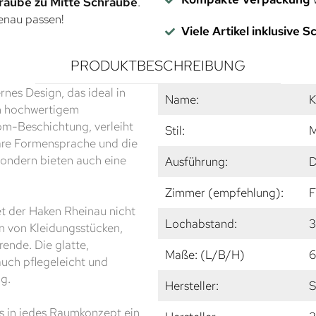
raube zu Mitte Schraube
.
genau passen!
Viele Artikel inklusive 
PRODUKTBESCHREIBUNG
nes Design, das ideal in
Name:
K
im hochwertigem
om-Beschichtung, verleiht
Stil:
M
are Formensprache und die
sondern bieten auch eine
Ausführung:
D
Zimmer (empfehlung):
F
t der Haken Rheinau nicht
Lochabstand:
3
n von Kleidungsstücken,
ende. Die glatte,
Maße: (L/B/H)
6
auch pflegeleicht und
g.
Hersteller:
S
os in jedes Raumkonzept ein