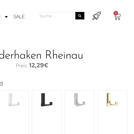
0
r
SALE
iderhaken Rheinau
12,29
€
d