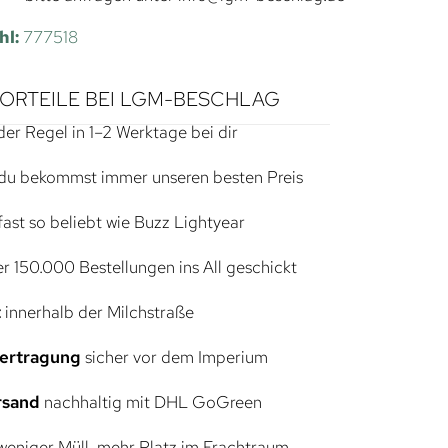
hl:
777518
VORTEILE BEI LGM-BESCHLAG
der Regel in 1–2 Werktage bei dir
du bekommst immer unseren besten Preis
ast so beliebt wie Buzz Lightyear
r 150.000 Bestellungen ins All geschickt
t
innerhalb der Milchstraße
bertragung
sicher vor dem Imperium
rsand
nachhaltig mit DHL GoGreen
eniger Müll, mehr Platz im Frachtraum