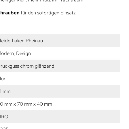
Schrauben
für den sofortigen Einsatz
leiderhaken Rheinau
odern, Design
ruckguss chrom glänzend
lur
1 mm
0 mm x 70 mm x 40 mm
IRO