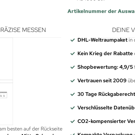
Artikelnummer der Auswa
RÄZISE MESSEN
DEINE 
DHL-Weltraumpaket
in 
Kein Krieg der Rabatte
Shopbewertung: 4,9/5
f
Vertrauen seit 2009
übe
30 Tage Rückgaberech
Verschlüsselte Datenü
CO2-kompensierter Ve
 am besten auf der Rückseite
Kompakte Verpackung
w