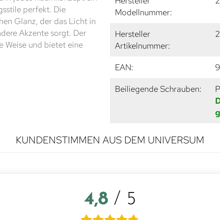
Hersteller
2
sstile perfekt. Die
Modellnummer:
en Glanz, der das Licht in
ndere Akzente sorgt. Der
Hersteller
2
e Weise und bietet eine
Artikelnummer:
EAN:
Beiliegende Schrauben:
P
D
g
KUNDENSTIMMEN AUS DEM UNIVERSUM
4,8
/ 5