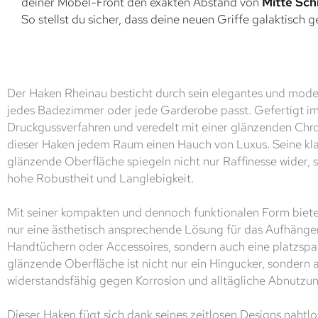
deiner Möbel-Front den exakten Abstand von
Mitte Sch
So stellst du sicher, dass deine neuen Griffe galaktisch 
Der Haken Rheinau besticht durch sein elegantes und moder
jedes Badezimmer oder jede Garderobe passt. Gefertigt 
Druckgussverfahren und veredelt mit einer glänzenden Chr
dieser Haken jedem Raum einen Hauch von Luxus. Seine kl
glänzende Oberfläche spiegeln nicht nur Raffinesse wider, 
hohe Robustheit und Langlebigkeit.
Mit seiner kompakten und dennoch funktionalen Form biete
nur eine ästhetisch ansprechende Lösung für das Aufhänge
Handtüchern oder Accessoires, sondern auch eine platzspar
glänzende Oberfläche ist nicht nur ein Hingucker, sondern 
widerstandsfähig gegen Korrosion und alltägliche Abnutzun
Dieser Haken fügt sich dank seines zeitlosen Designs nahtl