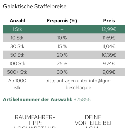
Galaktische Staffelpreise
Anzahl
Ersparnis (%)
Preis
1
Stk
—
12,99
€
10 Stk
10 %
11,69
€
30 Stk
15 %
11,04
€
50 Stk
20 %
10,39
€
100 Stk
25 %
9,74
€
500+ Stk
30 %
9,09
€
Ab 1000
bitte anfragen unter
info@lgm-
Stk
beschlag.de
Artikelnummer der Auswahl:
825856
RAUMFAHRER-
DEINE
TIPP:
VORTEILE BEI