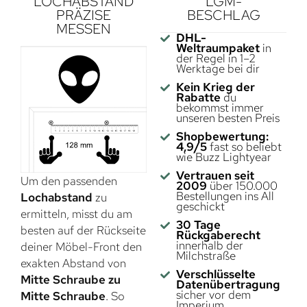
LOCHABSTAND
LGM-
PRÄZISE
BESCHLAG
MESSEN
DHL-
Weltraumpaket
in
der Regel in 1–2
Werktage bei dir
Kein Krieg der
Rabatte
du
bekommst immer
unseren besten Preis
Shopbewertung:
4,9/5
fast so beliebt
wie Buzz Lightyear
Vertrauen seit
Um den passenden
2009
über 150.000
Bestellungen ins All
Lochabstand
zu
geschickt
ermitteln, misst du am
30 Tage
besten auf der Rückseite
Rückgaberecht
innerhalb der
deiner Möbel-Front den
Milchstraße
exakten Abstand von
Verschlüsselte
Mitte Schraube zu
Datenübertragung
sicher vor dem
Mitte Schraube
. So
Imperium