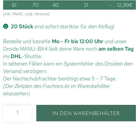
61
70
40
31
-
12,99
€
(inkl. MwSt., zzgl. Versand)
20 Stück
sind sofort startklar für den Abflug!
Bestelle und bezahle
Mo - Fr bis 12:00 Uhr
und unser
Droide MANU-BX4 lädt deine Ware noch
am selben Tag
ins
DHL
-Shuttle.
In seltenen Fällen kann ein Systemfehler des Droiden den
Versand verzögern.
Der Nachschubfrachter benötigt etwa 5 – 7 Tage.
(Der Zeitplan des Frachters ist im Warenbehälter
einzusehen)
IN DEN WARENBEHÄLTER