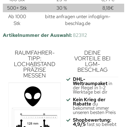
500+ Stk
30 %
8,18
€
Ab 1000
bitte anfragen unter
info@lgm-
Stk
beschlag.de
Artikelnummer der Auswahl:
823112
RAUMFAHRER-
DEINE
TIPP:
VORTEILE BEI
LOCHABSTAND
LGM-
PRÄZISE
BESCHLAG
MESSEN
DHL-
Weltraumpaket
in
der Regel in 1–2
Werktage bei dir
Kein Krieg der
Rabatte
du
bekommst immer
unseren besten Preis
Shopbewertung:
4,9/5
fast so beliebt