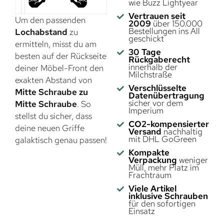
wie Buzz Lightyear
Vertrauen seit
Um den passenden
2009
über 150.000
Bestellungen ins All
Lochabstand
zu
geschickt
ermitteln, misst du am
30 Tage
besten auf der Rückseite
Rückgaberecht
innerhalb der
deiner Möbel-Front den
Milchstraße
exakten Abstand von
Verschlüsselte
Mitte Schraube zu
Datenübertragung
sicher vor dem
Mitte Schraube
. So
Imperium
stellst du sicher, dass
CO2-kompensierter
deine neuen Griffe
Versand
nachhaltig
mit DHL GoGreen
galaktisch genau passen!
Kompakte
Verpackung
weniger
Müll, mehr Platz im
Frachtraum
Viele Artikel
inklusive Schrauben
für den sofortigen
Einsatz