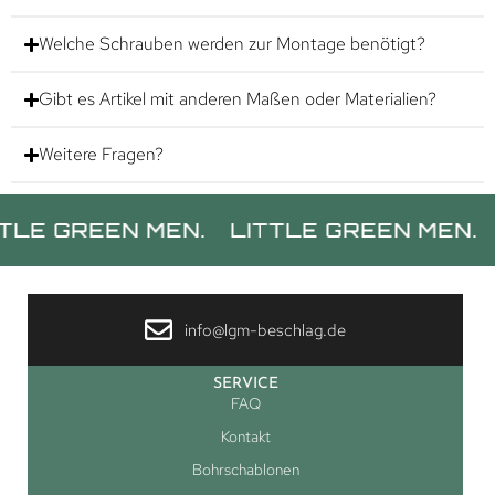
Welche Schrauben werden zur Montage benötigt?
Gibt es Artikel mit anderen Maßen oder Materialien?
Weitere Fragen?
REEN MEN.
LITTLE GREEN MEN.
LITT
info@lgm-beschlag.de
SERVICE
FAQ
Kontakt
Bohrschablonen