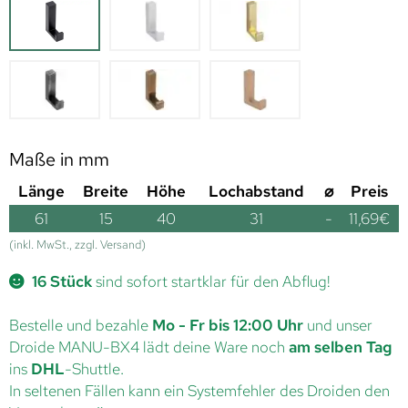
Maße in mm
Länge
Breite
Höhe
Lochabstand
⌀
Preis
61
15
40
31
-
11,69
€
(inkl. MwSt., zzgl. Versand)
16 Stück
sind sofort startklar für den Abflug!
Bestelle und bezahle
Mo - Fr bis 12:00 Uhr
und unser
Droide MANU-BX4 lädt deine Ware noch
am selben Tag
ins
DHL
-Shuttle.
In seltenen Fällen kann ein Systemfehler des Droiden den