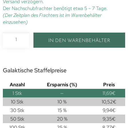
Versand verzögern.
Der Nachschubfrachter benötigt etwa 5 – 7 Tage.
(Der Zeitplan des Frachters ist im Warenbehälter
einzusehen)
IN DEN WARENBEHÄLTER
Galaktische Staffelpreise
Anzahl
Ersparnis (%)
Preis
1
Stk
—
11,69
€
10 Stk
10 %
10,52
€
30 Stk
15 %
9,94
€
50 Stk
20 %
9,35
€
100 Stk
25 %
8,77
€