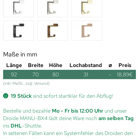
Maße in mm
Länge
Breite
Höhe
Lochabstand
⌀
Preis
92
70
80
31
-
18,89
€
(inkl. MwSt., zzgl. Versand)
19 Stück
sind sofort startklar für den Abflug!
Bestelle und bezahle
Mo - Fr bis 12:00 Uhr
und unser
Droide MANU-BX4 lädt deine Ware noch
am selben Tag
ins
DHL
-Shuttle.
In seltenen Fällen kann ein Systemfehler des Droiden den