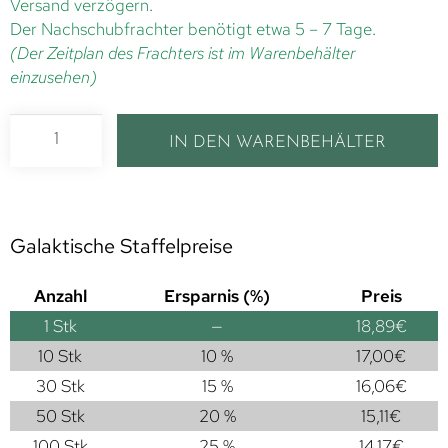
Versand verzögern.
Der Nachschubfrachter benötigt etwa 5 – 7 Tage.
(Der Zeitplan des Frachters ist im Warenbehälter
einzusehen)
IN DEN WARENBEHÄLTER
Galaktische Staffelpreise
Anzahl
Ersparnis (%)
Preis
1
Stk
—
18,89
€
10 Stk
10 %
17,00
€
30 Stk
15 %
16,06
€
50 Stk
20 %
15,11
€
100 Stk
25 %
14,17
€