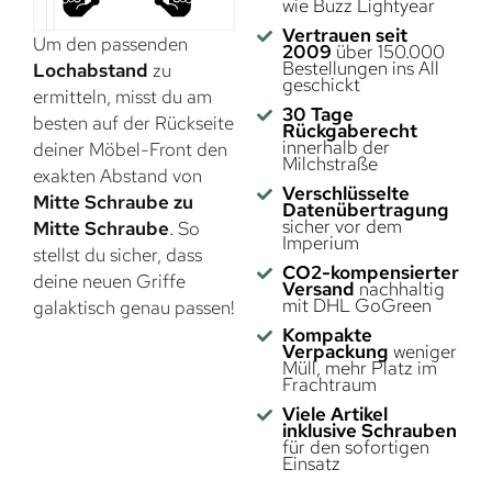
wie Buzz Lightyear
Vertrauen seit
Um den passenden
2009
über 150.000
Bestellungen ins All
Lochabstand
zu
geschickt
ermitteln, misst du am
30 Tage
besten auf der Rückseite
Rückgaberecht
innerhalb der
deiner Möbel-Front den
Milchstraße
exakten Abstand von
Verschlüsselte
Mitte Schraube zu
Datenübertragung
sicher vor dem
Mitte Schraube
. So
Imperium
stellst du sicher, dass
CO2-kompensierter
deine neuen Griffe
Versand
nachhaltig
mit DHL GoGreen
galaktisch genau passen!
Kompakte
Verpackung
weniger
Müll, mehr Platz im
Frachtraum
Viele Artikel
inklusive Schrauben
für den sofortigen
Einsatz