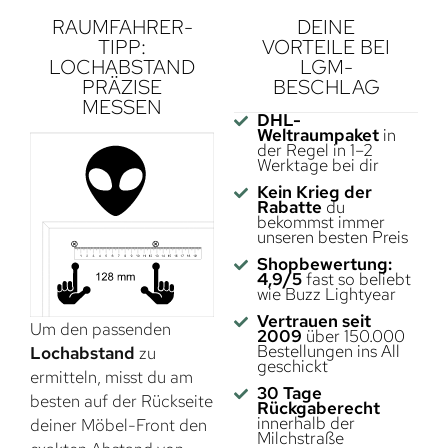
RAUMFAHRER-
DEINE
TIPP:
VORTEILE BEI
LOCHABSTAND
LGM-
PRÄZISE
BESCHLAG
MESSEN
DHL-
Weltraumpaket
in
der Regel in 1–2
Werktage bei dir
Kein Krieg der
Rabatte
du
bekommst immer
unseren besten Preis
Shopbewertung:
4,9/5
fast so beliebt
wie Buzz Lightyear
Vertrauen seit
Um den passenden
2009
über 150.000
Bestellungen ins All
Lochabstand
zu
geschickt
ermitteln, misst du am
30 Tage
besten auf der Rückseite
Rückgaberecht
innerhalb der
deiner Möbel-Front den
Milchstraße