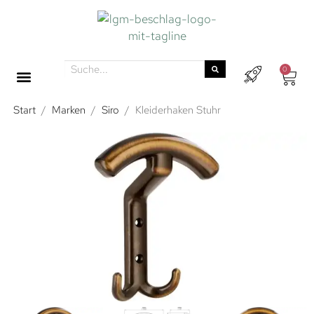
0
Start
/
Marken
/
Siro
/
Kleiderhaken Stuhr