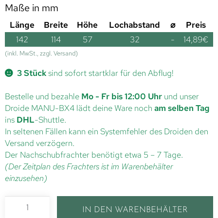
Maße in mm
Länge
Breite
Höhe
Lochabstand
⌀
Preis
142
114
57
32
-
14,89
€
(inkl. MwSt., zzgl. Versand)
3 Stück
sind sofort startklar für den Abflug!
Bestelle und bezahle
Mo - Fr bis 12:00 Uhr
und unser
Droide MANU-BX4 lädt deine Ware noch
am selben Tag
ins
DHL
-Shuttle.
In seltenen Fällen kann ein Systemfehler des Droiden den
Versand verzögern.
Der Nachschubfrachter benötigt etwa 5 – 7 Tage.
(Der Zeitplan des Frachters ist im Warenbehälter
einzusehen)
IN DEN WARENBEHÄLTER