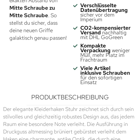
exakten Abstand von
Verschlüsselte
Mitte Schraube zu
Datenübertragung
sicher vor dem
Mitte Schraube
. So
Imperium
stellst du sicher, dass
CO2-kompensierter
deine neuen Griffe
Versand
nachhaltig
mit DHL GoGreen
galaktisch genau passen!
Kompakte
Verpackung
weniger
Müll, mehr Platz im
Frachtraum
Viele Artikel
inklusive Schrauben
für den sofortigen
Einsatz
PRODUKTBESCHREIBUNG
Der elegante Kleiderhaken Stuhr zeichnet sich durch sein
stilvolles und gleichzeitig robustes Design aus, das jedem
Raum eine besondere Note verleiht. Die Ausführung in
Druckguss altmessing brüniert gebürstet verleiht dem
Haken eine charmante, antike Optik, die durch eine