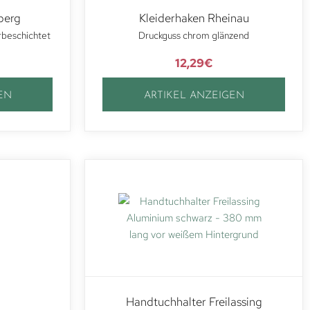
berg
Kleiderhaken Rheinau
rbeschichtet
Druckguss chrom glänzend
12,29
€
EN
ARTIKEL ANZEIGEN
Handtuchhalter Freilassing