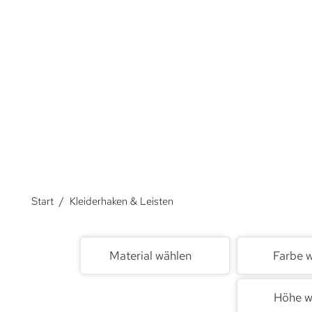
und den verfügbaren Raum effizient zu nutzen.
Über Kleiderhaken und Leisten.
Start
/
Kleiderhaken & Leisten
Material wählen
Farbe 
Höhe w