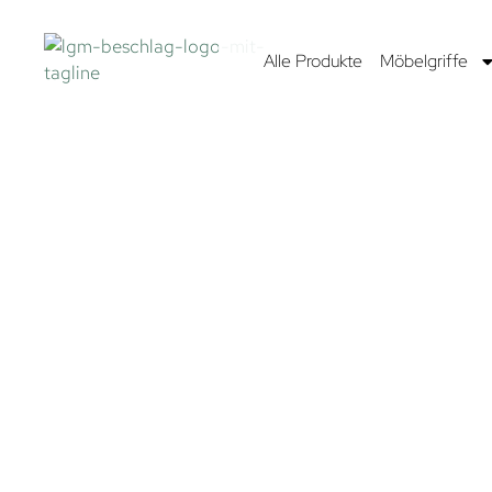
Alle Produkte
Möbelgriffe
KLEIDERHAKE
UND LEISTEN
Der Raum in extraterrestrischen Koloniecontainern, Rau
und Raumstationen ist begrenzt. Umso wichtiger ist es,
vorhandenen Platz optimal zu nutzen. Mit unseren Kleid
und Hakenleisten gehören herumliegende Raumanzüge 
Vergangenheit an. Aber auch in irdischen Eigenheimen 
diese galaktischen Garderobenelemente dabei, Ordnung