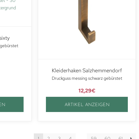
sixty
gebürstet
Kleiderhaken Salzhemmendorf
Druckguss messing schwarz gebürstet
12,29
€
EN
ARTIKEL ANZEIGEN
1
2
3
4
…
59
60
61