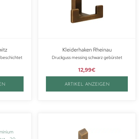
witz
Kleiderhaken Rheinau
rbeschichtet
Druckguss messing schwarz gebürstet
12,99
€
EN
ARTIKEL ANZEIGEN