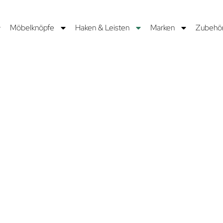
Möbelknöpfe
Haken & Leisten
Marken
Zubehö
N
mschiffen
 den
erhaken
der
helfen
 zu halten