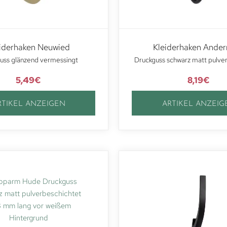
iderhaken Neuwied
Kleiderhaken Ande
uss glänzend vermessingt
Druckguss schwarz matt pulve
5,49
€
8,19
€
RTIKEL ANZEIGEN
ARTIKEL ANZEIG