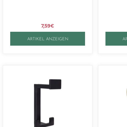
7,59
€
ARTIKEL ANZEIGEN
A