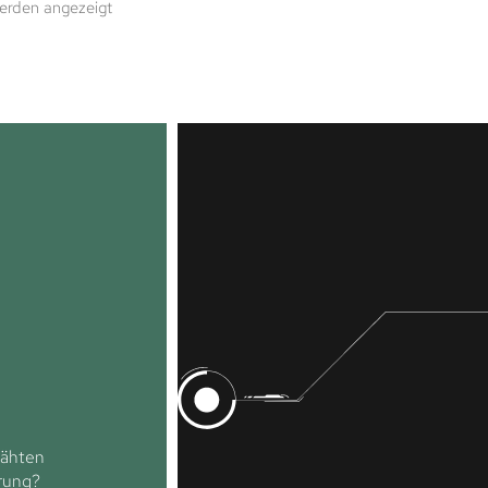
werden angezeigt
Nähten
rung?