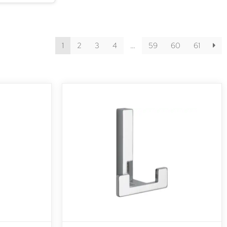
1
2
3
4
…
59
60
61