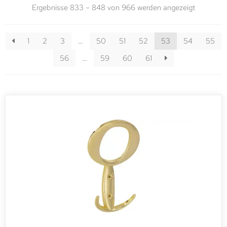
Ergebnisse 833 – 848 von 966 werden angezeigt
1
2
3
…
50
51
52
53
54
55
56
…
59
60
61