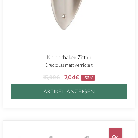
Kleiderhaken Zittau
Druckguss matt vernickelt
15,99
€
7,04
€
-56 %
ARTIKEL ANZEIGEN