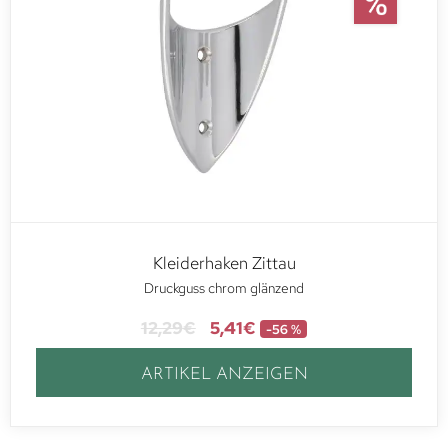
Kleiderhaken Zittau
Druckguss chrom glänzend
12,29
€
5,41
€
-56 %
ARTIKEL ANZEIGEN