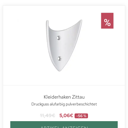
Kleiderhaken Zittau
Druckguss alufarbig pulverbeschichtet
11,49
€
5,06
€
-56 %