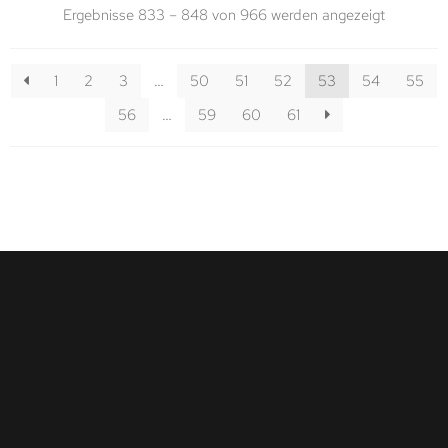
Ergebnisse 833 – 848 von 966 werden angezeigt
1
2
3
…
50
51
52
53
54
55
56
…
59
60
61