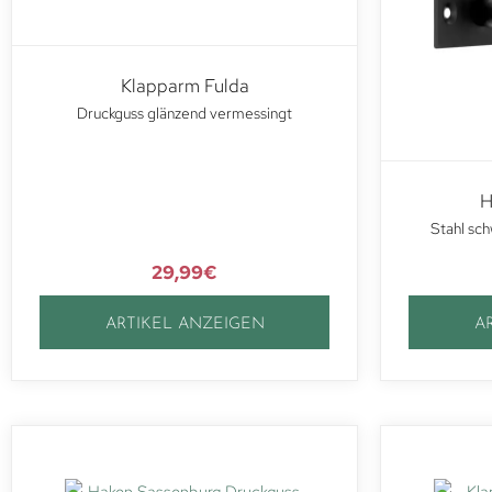
Klapparm Fulda
Druckguss glänzend vermessingt
H
Stahl sch
29,99
€
ARTIKEL ANZEIGEN
A