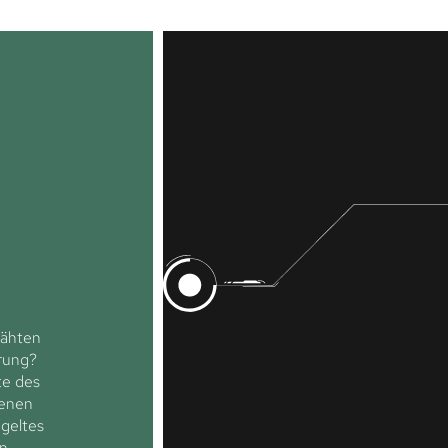
Nähten
rung?
te des
denen
geltes
n.