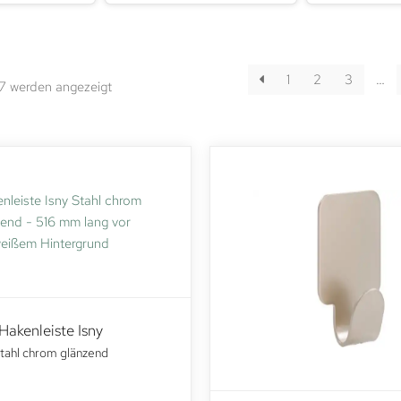
1
2
3
…
67 werden angezeigt
Hakenleiste Isny
tahl chrom glänzend