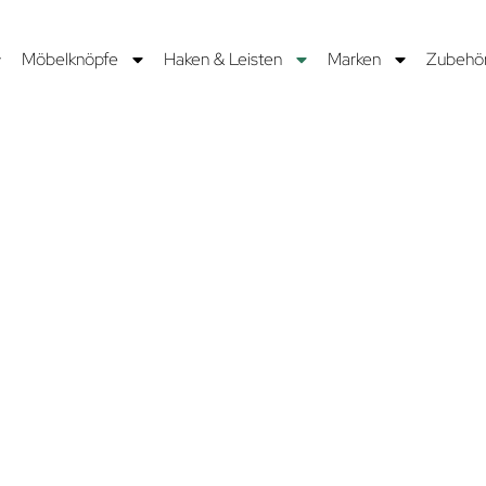
Möbelknöpfe
Haken & Leisten
Marken
Zubehö
N
mschiffen
 den
erhaken
der
helfen
 zu halten