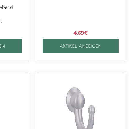
lebend
lt
4,69
€
EN
ARTIKEL ANZEIGEN