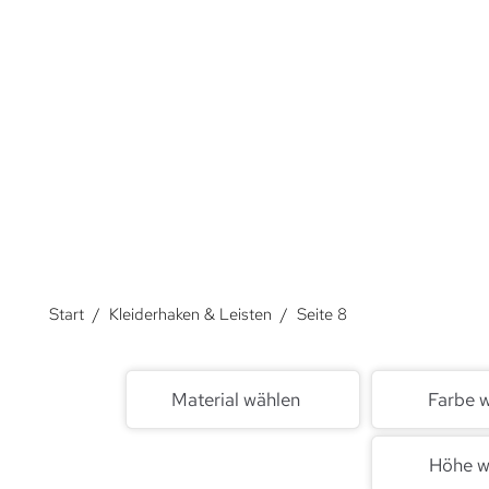
und den verfügbaren Raum effizient zu nutzen.
Über Kleiderhaken und Leisten.
Start
/
Kleiderhaken & Leisten
/
Seite 8
Material wählen
Farbe 
Höhe w