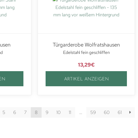
ausen
Türgarderobe Wolfratshausen
nd
Edelstahl fein geschliffen
13,29
€
EN
ARTIKEL ANZEIGEN
5
6
7
8
9
10
11
…
59
60
61