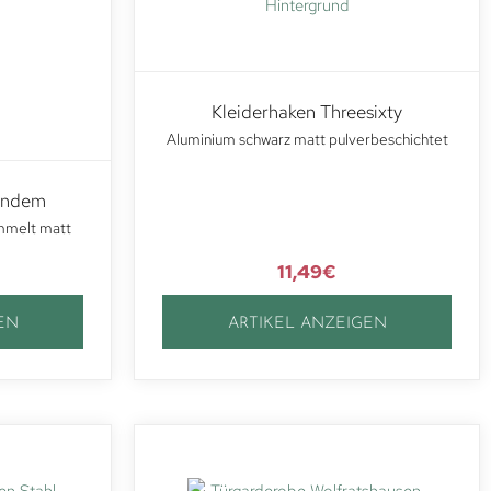
Kleiderhaken Threesixty
Aluminium schwarz matt pulverbeschichtet
hundem
mmelt matt
11,49
€
EN
ARTIKEL ANZEIGEN