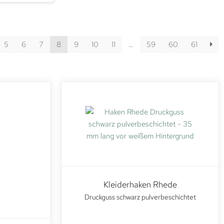
5
6
7
8
9
10
11
…
59
60
61
Kleiderhaken Rhede
Druckguss schwarz pulverbeschichtet