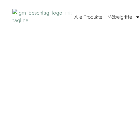
Alle Produkte
Möbelgriffe
KLEIDERHAKE
UND LEISTEN
Der Raum in extraterrestrischen Koloniecontainern, Rau
und Raumstationen ist begrenzt. Umso wichtiger ist es,
vorhandenen Platz optimal zu nutzen. Mit unseren Kleid
und Hakenleisten gehören herumliegende Raumanzüge 
Vergangenheit an. Aber auch in irdischen Eigenheimen 
diese galaktischen Garderobenelemente dabei, Ordnung