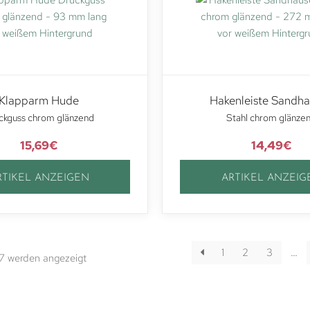
Klapparm Hude
Hakenleiste Sandh
ckguss chrom glänzend
Stahl chrom glänze
15,69
€
14,49
€
RTIKEL ANZEIGEN
ARTIKEL ANZEIG
1
2
3
…
67 werden angezeigt