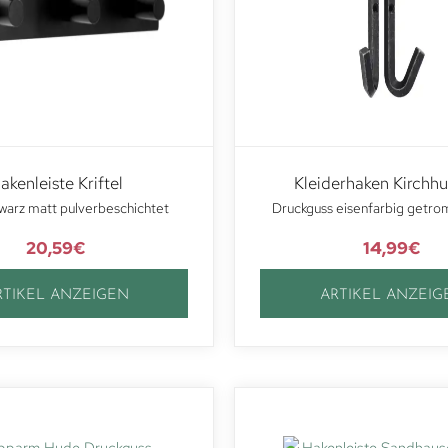
akenleiste Kriftel
Kleiderhaken Kirch
warz matt pulverbeschichtet
Druckguss eisenfarbig getro
20,59
€
14,99
€
RTIKEL ANZEIGEN
ARTIKEL ANZEIG