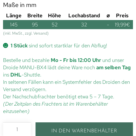
Maße in mm
Länge
Breite
Höhe
Lochabstand
⌀
Preis
145
95
52
32
-
19,99
€
(inkl. MwSt., zzgl. Versand)
1 Stück
sind sofort startklar für den Abflug!
Bestelle und bezahle
Mo - Fr bis 12:00 Uhr
und unser
Droide MANU-BX4 lädt deine Ware noch
am selben Tag
ins
DHL
-Shuttle.
In seltenen Fällen kann ein Systemfehler des Droiden den
Versand verzögern.
Der Nachschubfrachter benötigt etwa 5 – 7 Tage.
(Der Zeitplan des Frachters ist im Warenbehälter
einzusehen)
IN DEN WARENBEHÄLTER