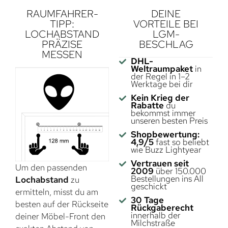
RAUMFAHRER-
DEINE
TIPP:
VORTEILE BEI
LOCHABSTAND
LGM-
PRÄZISE
BESCHLAG
MESSEN
DHL-
Weltraumpaket
in
der Regel in 1–2
Werktage bei dir
Kein Krieg der
Rabatte
du
bekommst immer
unseren besten Preis
Shopbewertung:
4,9/5
fast so beliebt
wie Buzz Lightyear
Vertrauen seit
Um den passenden
2009
über 150.000
Bestellungen ins All
Lochabstand
zu
geschickt
ermitteln, misst du am
30 Tage
besten auf der Rückseite
Rückgaberecht
innerhalb der
deiner Möbel-Front den
Milchstraße