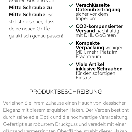
exakten Abstand von
Verschlüsselte
Mitte Schraube zu
Datenübertragung
sicher vor dem
Mitte Schraube
. So
Imperium
stellst du sicher, dass
CO2-kompensierter
deine neuen Griffe
Versand
nachhaltig
mit DHL GoGreen
galaktisch genau passen!
Kompakte
Verpackung
weniger
Müll, mehr Platz im
Frachtraum
Viele Artikel
inklusive Schrauben
für den sofortigen
Einsatz
PRODUKTBESCHREIBUNG
Verleihen Sie Ihrem Zuhause einen Hauch von klassischer
Eleganz mit diesem exquisiten Haken. Der Verden besticht
durch seine edle Optik und die hochwertige Verarbeitung.
Gefertigt aus robustem Druckguss und veredelt mit einer
glänzend vermessingten Oberfläche, strahlt dieser Haken