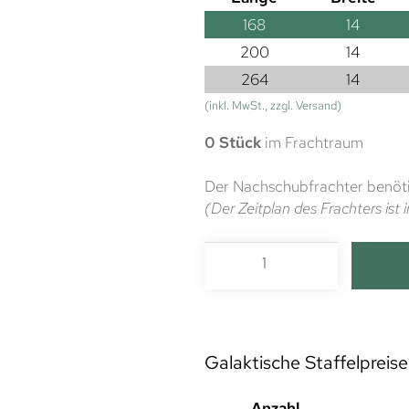
168
14
200
14
264
14
(inkl. MwSt., zzgl. Versand)
0 Stück
im Frachtraum
Der Nachschubfrachter benöti
(Der Zeitplan des Frachters is
Galaktische Staffelpreise
Anzahl