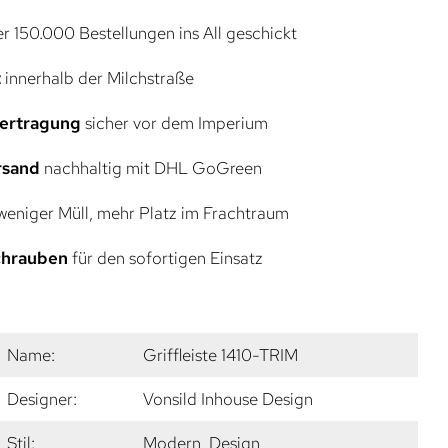
r 150.000 Bestellungen ins All geschickt
t
innerhalb der Milchstraße
bertragung
sicher vor dem Imperium
rsand
nachhaltig mit DHL GoGreen
eniger Müll, mehr Platz im Frachtraum
Schrauben
für den sofortigen Einsatz
Name:
Griffleiste 1410-TRIM
Designer:
Vonsild Inhouse Design
Stil:
Modern, Design