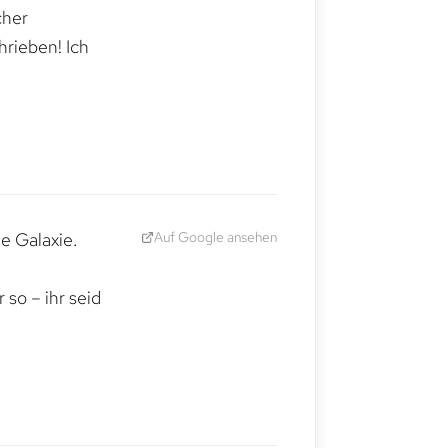
cher
hrieben! Ich
Auf Google ansehen
e Galaxie.
,
so – ihr seid