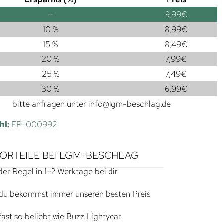
—
9,99
€
10 %
8,99
€
15 %
8,49
€
20 %
7,99
€
25 %
7,49
€
30 %
6,99
€
bitte anfragen unter
info@lgm-beschlag.de
hl:
FP-000992
VORTEILE BEI LGM-BESCHLAG
der Regel in 1–2 Werktage bei dir
du bekommst immer unseren besten Preis
ast so beliebt wie Buzz Lightyear