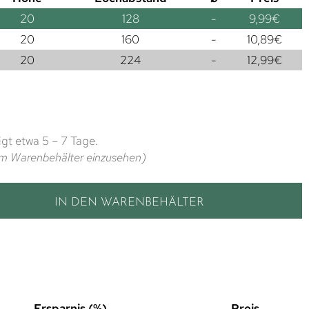
20
128
-
9,99
€
20
160
-
10,89
€
20
224
-
12,99
€
gt etwa 5 – 7 Tage.
t im Warenbehälter einzusehen)
IN DEN WARENBEHÄLTER
Ersparnis (%)
Preis