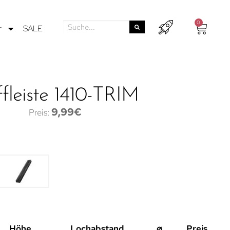
0
r
SALE
ffleiste 1410-TRIM
9,99
€
Höhe
Lochabstand
⌀
Preis