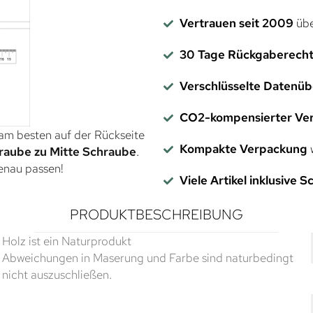
Vertrauen seit 2009
übe
30 Tage Rückgaberech
Verschlüsselte Datenü
CO2-kompensierter Ve
 am besten auf der Rückseite
Kompakte Verpackung
w
raube zu Mitte Schraube
.
genau passen!
Viele Artikel inklusive 
PRODUKTBESCHREIBUNG
Holz ist ein Naturprodukt
Abweichungen in Maserung und Farbe sind naturbedingt
nicht auszuschließen.