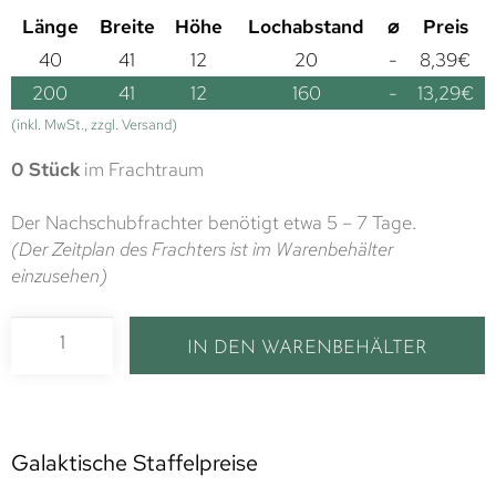
Länge
Breite
Höhe
Lochabstand
⌀
Preis
40
41
12
20
-
8,39
€
200
41
12
160
-
13,29
€
(inkl. MwSt., zzgl. Versand)
0 Stück
im Frachtraum
Der Nachschubfrachter benötigt etwa 5 – 7 Tage.
(Der Zeitplan des Frachters ist im Warenbehälter
einzusehen)
IN DEN WARENBEHÄLTER
Galaktische Staffelpreise