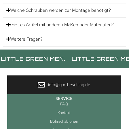
Welche Schrauben werden zur Montage benötigt?
Gibt es Artikel mit anderen Maßen oder Materialien?
Weitere Fragen?
LE GREEN MEN.
LITTLE GREEN MEN.
L
info@lgm-beschlag.de
SERVICE
FAQ
Kontakt
Bohrschablonen