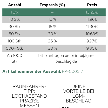
Anzahl
Ersparnis (%)
Preis
1
Stk
—
13,29
€
10 Stk
10 %
11,96
€
30 Stk
15 %
11,30
€
50 Stk
20 %
10,63
€
100 Stk
25 %
9,97
€
500+ Stk
30 %
9,30
€
Ab 1000
bitte anfragen unter
info@lgm-
Stk
beschlag.de
Artikelnummer der Auswahl:
FP-000517
RAUMFAHRER-
DEINE
TIPP:
VORTEILE BEI
LOCHABSTAND
LGM-
PRÄZISE
BESCHLAG
MESSEN