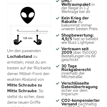
DHL-
Weltraumpaket
in
der Regel in 1–2
Werktage bei dir
Kein Krieg der
Rabatte
du
bekommst immer
unseren besten Preis
Shopbewertung:
4,9/5
fast so beliebt
wie Buzz Lightyear
Vertrauen seit
Um den passenden
2009
über 150.000
Bestellungen ins All
Lochabstand
zu
geschickt
ermitteln, misst du am
30 Tage
besten auf der Rückseite
Rückgaberecht
innerhalb der
deiner Möbel-Front den
Milchstraße
exakten Abstand von
Verschlüsselte
Mitte Schraube zu
Datenübertragung
sicher vor dem
Mitte Schraube
. So
Imperium
stellst du sicher, dass
CO2-kompensierter
deine neuen Griffe
Versand
nachhaltig