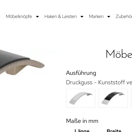
Möbelknöpfe
Haken & Leisten
Marken
Zubehö
Möbel
Ausführung
Druckguss - Kunststoff ver
Maße in mm
Länge
Breite