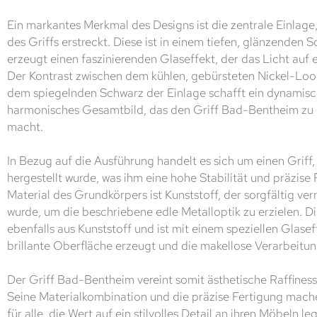
Ein markantes Merkmal des Designs ist die zentrale Einlage,
des Griffs erstreckt. Diese ist in einem tiefen, glänzenden
erzeugt einen faszinierenden Glaseffekt, der das Licht auf e
Der Kontrast zwischen dem kühlen, gebürsteten Nickel-Lo
dem spiegelnden Schwarz der Einlage schafft ein dynamisc
harmonisches Gesamtbild, das den Griff Bad-Bentheim zu 
macht.
In Bezug auf die Ausführung handelt es sich um einen Griff
hergestellt wurde, was ihm eine hohe Stabilität und präzis
Material des Grundkörpers ist Kunststoff, der sorgfältig ver
wurde, um die beschriebene edle Metalloptik zu erzielen. D
ebenfalls aus Kunststoff und ist mit einem speziellen Glasef
brillante Oberfläche erzeugt und die makellose Verarbeitung
Der Griff Bad-Bentheim vereint somit ästhetische Raffinesse
Seine Materialkombination und die präzise Fertigung mache
für alle, die Wert auf ein stilvolles Detail an ihren Möbeln le