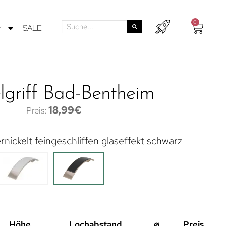
0
r
SALE
griff Bad-Bentheim
18,99
€
nickelt feingeschliffen glaseffekt schwarz
Höhe
Lochabstand
⌀
Preis