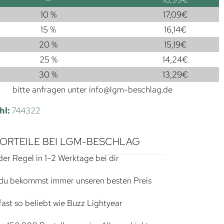
10 %
17,09
€
15 %
16,14
€
20 %
15,19
€
25 %
14,24
€
30 %
13,29
€
bitte anfragen unter
info@lgm-beschlag.de
hl:
744322
VORTEILE BEI LGM-BESCHLAG
der Regel in 1–2 Werktage bei dir
du bekommst immer unseren besten Preis
ast so beliebt wie Buzz Lightyear