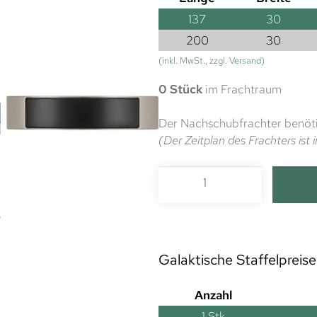
137
30
200
30
(inkl. MwSt., zzgl. Versand)
0 Stück
im Frachtraum
Der Nachschubfrachter benöti
(Der Zeitplan des Frachters is
Galaktische Staffelpreise
Anzahl
1
Stk