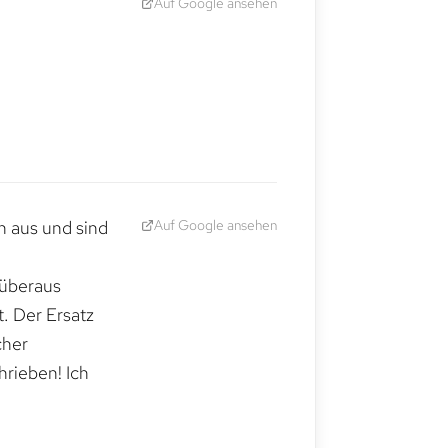
Auf Google ansehen
Auf Google ansehen
h aus und sind
 überaus
. Der Ersatz
cher
hrieben! Ich