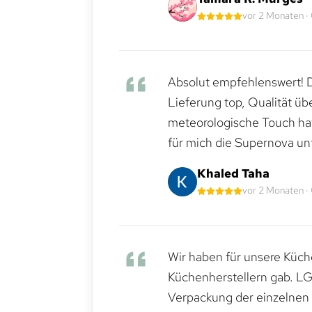
vor 2 Monaten ·
Absolut empfehlenswert! Di
Lieferung top, Qualität üb
meteorologische Touch hat 
für mich die Supernova un
Khaled Taha
vor 2 Monaten ·
Wir haben für unsere Küche
Küchenherstellern gab. LG
Verpackung der einzelnen G