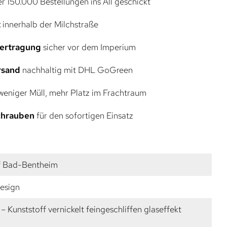
r 150.000 Bestellungen ins All geschickt
t
innerhalb der Milchstraße
bertragung
sicher vor dem Imperium
rsand
nachhaltig mit DHL GoGreen
eniger Müll, mehr Platz im Frachtraum
Schrauben
für den sofortigen Einsatz
f Bad-Bentheim
esign
– Kunststoff vernickelt feingeschliffen glaseffekt