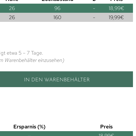
26
96
-
18,99
€
26
160
-
19,99
€
gt etwa 5 – 7 Tage.
t im Warenbehälter einzusehen)
IN DEN WARENBEHÄLTER
Ersparnis (%)
Preis
—
18,99
€