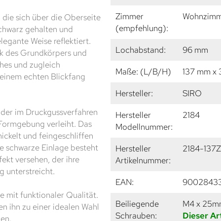
Zimmer
Wohnzimme
 die sich über die Oberseite
(empfehlung):
 Schwarz gehalten und
legante Weise reflektiert.
Lochabstand:
96 mm
ok des Grundkörpers und
hes und zugleich
Maße: (L/B/H)
137 mm x
einem echten Blickfang
Hersteller:
SIRO
, der im Druckgussverfahren
Hersteller
2184
e Formgebung verleiht. Das
Modellnummer:
nickelt und feingeschliffen
ie schwarze Einlage besteht
Hersteller
2184-137
fekt versehen, der ihre
Artikelnummer:
 unterstreicht.
EAN:
90028433
 mit funktionaler Qualität.
Beiliegende
M4 x 25
n ihn zu einer idealen Wahl
Schrauben:
Dieser Ar
gen.