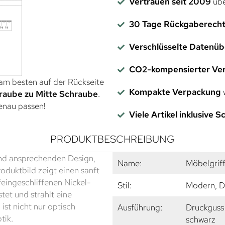
Vertrauen seit 2009
übe
30 Tage Rückgaberech
Verschlüsselte Datenü
CO2-kompensierter Ve
 am besten auf der Rückseite
Kompakte Verpackung
w
raube zu Mitte Schraube
.
genau passen!
Viele Artikel inklusive 
PRODUKTBESCHREIBUNG
und ansprechenden Design,
Name:
Möbelgrif
oduktbild zeigt einen sanft
eingeschliffenen Nickel-
Stil:
Modern, D
tet und strahlt eine
st nicht nur optisch
Ausführung:
Druckguss 
tik.
schwarz