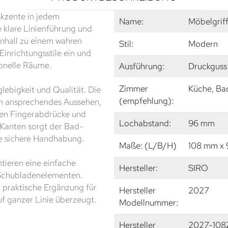
kzente in jedem
Name:
Möbelgrif
 klare Linienführung und
hall zu einem wahren
Stil:
Modern
Einrichtungsstile ein und
ionelle Räume.
Ausführung:
Druckguss
Zimmer
Küche, Ba
glebigkeit und Qualität. Die
(empfehlung):
ch ansprechendes Aussehen,
gen Fingerabdrücke und
Lochabstand:
96 mm
 Kanten sorgt der Bad-
ne sichere Handhabung.
Maße: (L/B/H)
108 mm x
tieren eine einfache
Hersteller:
SIRO
 Schubladenelementen.
nd praktische Ergänzung für
Hersteller
2027
uf ganzer Linie überzeugt.
Modellnummer:
Hersteller
2027-108