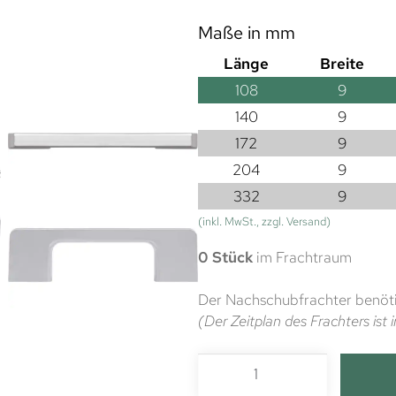
Maße in mm
Länge
Breite
108
9
140
9
172
9
204
9
332
9
(inkl. MwSt., zzgl. Versand)
0 Stück
im Frachtraum
Der Nachschubfrachter benöti
(Der Zeitplan des Frachters is