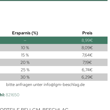
Ersparnis (%)
Preis
—
8,99
€
10 %
8,09
€
15 %
7,64
€
20 %
7,19
€
25 %
6,74
€
30 %
6,29
€
bitte anfragen unter
info@lgm-beschlag.de
hl:
821650
VORTEILE BEI LGM-BESCHLAG