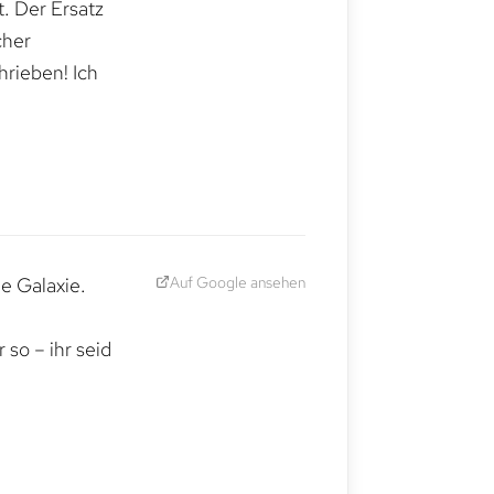
. Der Ersatz
cher
hrieben! Ich
Auf Google ansehen
e Galaxie.
,
so – ihr seid