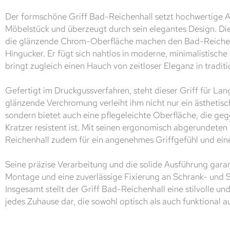
Der formschöne Griff Bad-Reichenhall setzt hochwertige A
Möbelstück und überzeugt durch sein elegantes Design. Die
die glänzende Chrom-Oberfläche machen den Bad-Reichen
Hingucker. Er fügt sich nahtlos in moderne, minimalistische 
bringt zugleich einen Hauch von zeitloser Eleganz in tradit
Gefertigt im Druckgussverfahren, steht dieser Griff für Lan
glänzende Verchromung verleiht ihm nicht nur ein ästhetis
sondern bietet auch eine pflegeleichte Oberfläche, die ge
Kratzer resistent ist. Mit seinen ergonomisch abgerundeten
Reichenhall zudem für ein angenehmes Griffgefühl und ei
Seine präzise Verarbeitung und die solide Ausführung garan
Montage und eine zuverlässige Fixierung an Schrank- und
Insgesamt stellt der Griff Bad-Reichenhall eine stilvolle u
jedes Zuhause dar, die sowohl optisch als auch funktional a