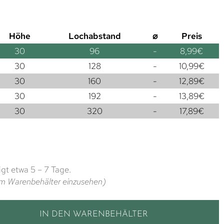
Höhe
Lochabstand
⌀
Preis
30
96
-
8,99
€
30
128
-
10,99
€
30
160
-
12,89
€
30
192
-
13,89
€
30
320
-
17,89
€
gt etwa 5 – 7 Tage.
t im Warenbehälter einzusehen)
IN DEN WARENBEHÄLTER