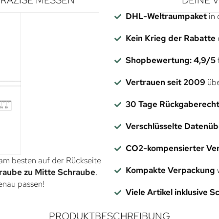
DHL-Weltraumpaket
in 
Kein Krieg der Rabatte
Shopbewertung: 4,9/5
f
Vertrauen seit 2009
übe
30 Tage Rückgaberech
Verschlüsselte Datenü
CO2-kompensierter Ve
 am besten auf der Rückseite
Kompakte Verpackung
w
raube zu Mitte Schraube
.
genau passen!
Viele Artikel inklusive 
PRODUKTBESCHREIBUNG