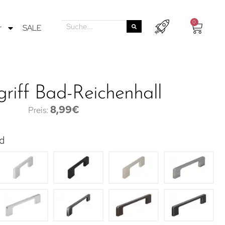
0
r
SALE
riff Bad-Reichenhall
8,99
€
d