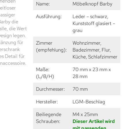
chenden
Name:
Möbelknopf Barby
eitloser
lassiger
Ausführung:
Leder – schwarz,
Barby die
Kunststoff glasiert –
alle, die Wert
grau
esign legen.
rgänzung für
Zimmer
Wohnzimmer,
erschrank
(empfehlung):
Badezimmer, Flur,
s Detail für
Küche, Schlafzimmer
naccessoire.
Maße:
70 mm x 23 mm x
(L/B/H)
28 mm
Durchmesser:
70 mm
Hersteller:
LGM-Beschlag
Beiliegende
M4 x 25mm
Schrauben:
Dieser Artikel wird
mit passenden