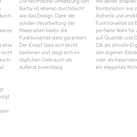
r
Die technische Umsetzung von
Mit seiner anspre
s
Barby ist ebenso durchdacht
Kombination aus z
durch
wie das Design. Dank der
Ästhetik und erstk
soliden Verarbeitung der
Funktionalität ist 
hwarze
Materialien bleibt die
perfekte Wahl für 
Funktionalität stets garantiert.
auf Qualität und D
t eine
Der Knopf lässt sich leicht
Ob als stilvolle E
 nicht
bedienen und zeigt sich im
den eigenen Kleid
 auch
täglichen Gebrauch als
oder als besondere
nd
äußerst zuverlässig.
ein elegantes Woh
gt
sorgt
sten