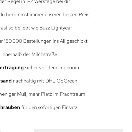
der Regel in 1–2 Werktage bei dir
du bekommst immer unseren besten Preis
ast so beliebt wie Buzz Lightyear
r 150.000 Bestellungen ins All geschickt
t
innerhalb der Milchstraße
bertragung
sicher vor dem Imperium
rsand
nachhaltig mit DHL GoGreen
eniger Müll, mehr Platz im Frachtraum
Schrauben
für den sofortigen Einsatz