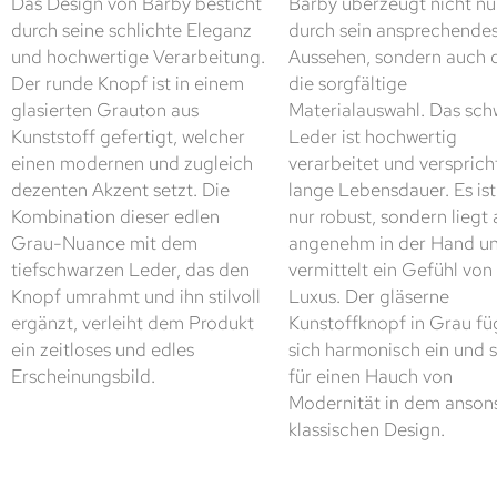
Das Design von Barby besticht
Barby überzeugt nicht nu
durch seine schlichte Eleganz
durch sein ansprechende
und hochwertige Verarbeitung.
Aussehen, sondern auch 
Der runde Knopf ist in einem
die sorgfältige
glasierten Grauton aus
Materialauswahl. Das sc
Kunststoff gefertigt, welcher
Leder ist hochwertig
einen modernen und zugleich
verarbeitet und versprich
dezenten Akzent setzt. Die
lange Lebensdauer. Es ist
Kombination dieser edlen
nur robust, sondern liegt
Grau-Nuance mit dem
angenehm in der Hand u
tiefschwarzen Leder, das den
vermittelt ein Gefühl von
Knopf umrahmt und ihn stilvoll
Luxus. Der gläserne
ergänzt, verleiht dem Produkt
Kunstoffknopf in Grau fü
ein zeitloses und edles
sich harmonisch ein und 
Erscheinungsbild.
für einen Hauch von
Modernität in dem anson
klassischen Design.