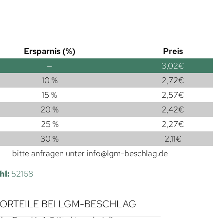
Ersparnis (%)
Preis
—
3,02
€
10 %
2,72
€
15 %
2,57
€
20 %
2,42
€
25 %
2,27
€
30 %
2,11
€
bitte anfragen unter
info@lgm-beschlag.de
hl:
52168
VORTEILE BEI LGM-BESCHLAG