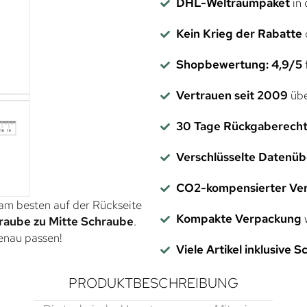
DHL-Weltraumpaket
in 
Kein Krieg der Rabatte
Shopbewertung: 4,9/5
f
Vertrauen seit 2009
übe
30 Tage Rückgaberech
Verschlüsselte Datenü
CO2-kompensierter Ve
 am besten auf der Rückseite
Kompakte Verpackung
w
raube zu Mitte Schraube
.
genau passen!
Viele Artikel inklusive 
PRODUKTBESCHREIBUNG