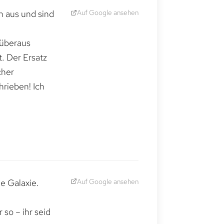
Auf Google ansehen
h aus und sind
 überaus
. Der Ersatz
cher
hrieben! Ich
Auf Google ansehen
e Galaxie.
,
so – ihr seid