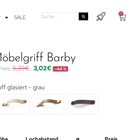
0
r
SALE
öbelgriff Barby
5,39
€
3,02
€
-44 %
f glasiert - grau
öhe
Lochabstand
⌀
Preis