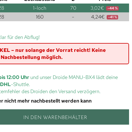
28
1-loch
70
3,02
€
-44 %
28
160
-
4,24
€
-41 %
klar für den Abflug!
L – nur solange der Vorrat reicht! Keine
Nachbestellung möglich.
bis 12:00 Uhr
und unser Droide MANU-BX4 lädt deine
DHL
-Shuttle.
ystemfehler des Droiden den Versand verzögern.
 der nicht mehr nachbestellt werden kann
IN DEN WARENBEHÄLTER