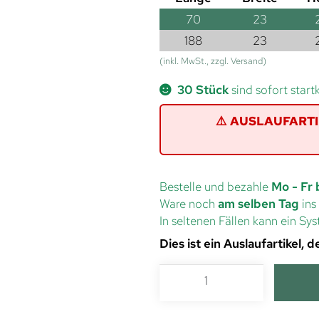
70
23
188
23
(inkl. MwSt., zzgl. Versand)
30 Stück
sind sofort start
⚠️ AUSLAUFARTIKE
Bestelle und bezahle
Mo - Fr 
Ware noch
am selben Tag
ins
In seltenen Fällen kann ein S
Dies ist ein Auslaufartikel,