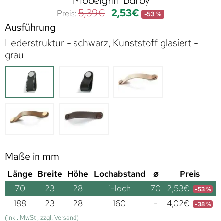
Möbelgriff Barby
5,39
€
2,53
€
-53 %
Ausführung
Lederstruktur - schwarz, Kunststoff glasiert -
grau
Maße in mm
Länge
Breite
Höhe
Lochabstand
⌀
Preis
70
23
28
1-loch
70
2,53
€
-53 %
188
23
28
160
-
4,02
€
-38 %
(inkl. MwSt., zzgl. Versand)