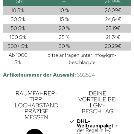
1
Stk
—
28,99
€
10 Stk
10 %
26,09
€
30 Stk
15 %
24,64
€
50 Stk
20 %
23,19
€
100 Stk
25 %
21,74
€
500+ Stk
30 %
20,29
€
Ab 1000
bitte anfragen unter
info@lgm-
Stk
beschlag.de
Artikelnummer der Auswahl:
392524
RAUMFAHRER-
DEINE
TIPP:
VORTEILE BEI
LOCHABSTAND
LGM-
PRÄZISE
BESCHLAG
MESSEN
DHL-
Weltraumpaket
in
der Regel in 1–2