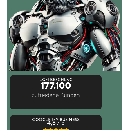
LGM-BESCHLAG
177.100
zufriedene Kunden
GOOGLE MY BUSINESS
4,8
/ 5