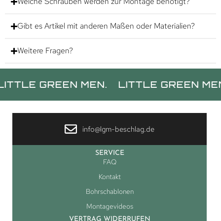
Welche Schrauben werden zur Montage benötigt?
Gibt es Artikel mit anderen Maßen oder Materialien?
Weitere Fragen?
 GREEN MEN.
LITTLE GREEN MEN.
LIT
info@lgm-beschlag.de
SERVICE
FAQ
Kontakt
Bohrschablonen
Montagevideos
VERTRAG WIDERRUFEN