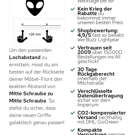
Werktage bei dir
Kein Krieg der
Rabatte
du
bekommst immer
unseren besten Preis
Shopbewertung:
4,9/5
fast so beliebt
wie Buzz Lightyear
Vertrauen seit
Um den passenden
2009
über 150.000
Bestellungen ins All
Lochabstand
zu
geschickt
ermitteln, misst du am
30 Tage
besten auf der Rückseite
Rückgaberecht
innerhalb der
deiner Möbel-Front den
Milchstraße
exakten Abstand von
Verschlüsselte
Mitte Schraube zu
Datenübertragung
sicher vor dem
Mitte Schraube
. So
Imperium
stellst du sicher, dass
CO2-kompensierter
deine neuen Griffe
Versand
nachhaltig
mit DHL GoGreen
galaktisch genau passen!
Kompakte
Verpackung
weniger