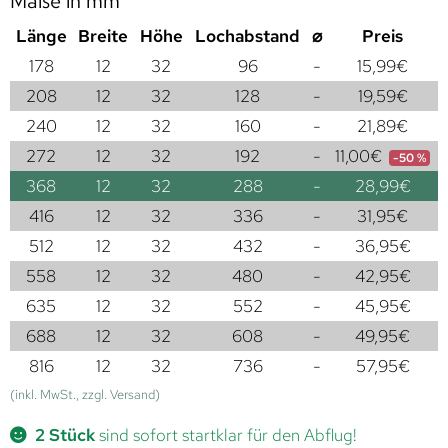
Maße in mm
Länge
Breite
Höhe
Lochabstand
⌀
Preis
178
12
32
96
-
15,99
€
208
12
32
128
-
19,59
€
240
12
32
160
-
21,89
€
272
12
32
192
-
11,00
€
-50 %
368
12
32
288
-
28,99
€
416
12
32
336
-
31,95
€
512
12
32
432
-
36,95
€
558
12
32
480
-
42,95
€
635
12
32
552
-
45,95
€
688
12
32
608
-
49,95
€
816
12
32
736
-
57,95
€
(inkl. MwSt., zzgl. Versand)
2 Stück
sind sofort startklar für den Abflug!