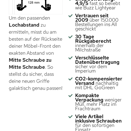
4,9/5
fast so beliebt
wie Buzz Lightyear
Vertrauen seit
Um den passenden
2009
über 150.000
Bestellungen ins All
Lochabstand
zu
geschickt
ermitteln, misst du am
30 Tage
besten auf der Rückseite
Rückgaberecht
innerhalb der
deiner Möbel-Front den
Milchstraße
exakten Abstand von
Verschlüsselte
Mitte Schraube zu
Datenübertragung
sicher vor dem
Mitte Schraube
. So
Imperium
stellst du sicher, dass
CO2-kompensierter
deine neuen Griffe
Versand
nachhaltig
mit DHL GoGreen
galaktisch genau passen!
Kompakte
Verpackung
weniger
Müll, mehr Platz im
Frachtraum
Viele Artikel
inklusive Schrauben
für den sofortigen
Einsatz