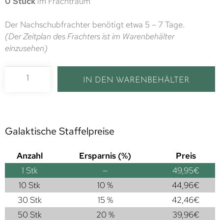
0 Stück
im Frachtraum
Der Nachschubfrachter benötigt etwa 5 – 7 Tage.
(Der Zeitplan des Frachters ist im Warenbehälter
einzusehen)
IN DEN WARENBEHÄLTER
Galaktische Staffelpreise
Anzahl
Ersparnis (%)
Preis
1
Stk
—
49,95
€
10 Stk
10 %
44,96
€
30 Stk
15 %
42,46
€
50 Stk
20 %
39,96
€