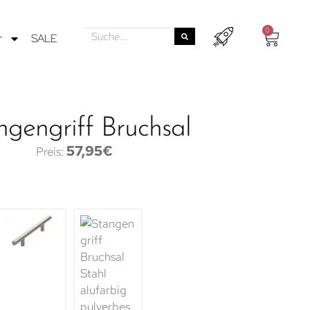
0
r
SALE
ngengriff Bruchsal
57,95
€