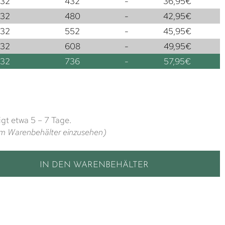
32
432
-
36,95
€
32
480
-
42,95
€
32
552
-
45,95
€
32
608
-
49,95
€
32
736
-
57,95
€
gt etwa 5 – 7 Tage.
t im Warenbehälter einzusehen)
IN DEN WARENBEHÄLTER