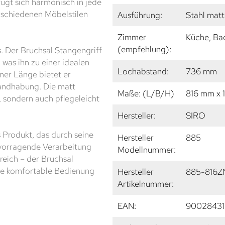
fügt sich harmonisch in jede
erschiedenen Möbelstilen
Ausführung:
Stahl matt
Zimmer
Küche, Ba
(empfehlung):
s. Der Bruchsal Stangengriff
 was ihn zu einer idealen
Lochabstand:
736 mm
ner Länge bietet er
Handhabung. Die matt
Maße: (L/B/H)
816 mm x 
, sondern auch pflegeleicht
Hersteller:
SIRO
 Produkt, das durch seine
Hersteller
885
rvorragende Verarbeitung
Modellnummer:
eich – der Bruchsal
eine komfortable Bedienung
Hersteller
885-816Z
Artikelnummer:
EAN:
9002843