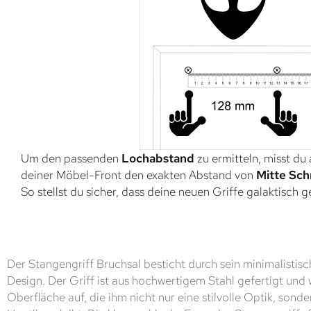
Um den passenden
Lochabstand
zu ermitteln, misst du
deiner Möbel-Front den exakten Abstand von
Mitte Sch
So stellst du sicher, dass deine neuen Griffe galaktisch 
Der Stangengriff Bruchsal besticht durch sein minimalistis
Design. Der Griff ist aus hochwertigem Stahl gefertigt und 
Oberfläche auf, die ihm nicht nur eine stilvolle Optik, so