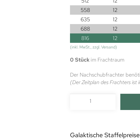
512
12
558
12
635
12
688
12
816
12
(inkl. MwSt., zzgl. Versand)
0 Stück
im Frachtraum
Der Nachschubfrachter benöti
(Der Zeitplan des Frachters is
Galaktische Staffelpreise