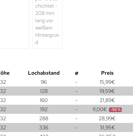
öhe
Lochabstand
⌀
Preis
32
96
-
15,99
€
32
128
-
19,59
€
32
160
-
21,89
€
32
192
-
11,00
€
-50 %
32
288
-
28,99
€
32
336
-
31,95
€