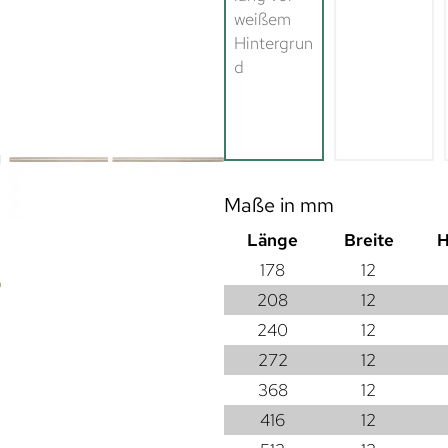
Maße in mm
Länge
Breite
H
178
12
208
12
240
12
272
12
368
12
416
12