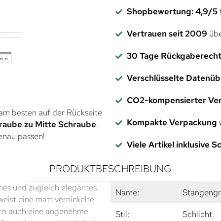
Shopbewertung: 4,9/5
f
Vertrauen seit 2009
übe
30 Tage Rückgaberech
Verschlüsselte Datenü
CO2-kompensierter Ve
 am besten auf der Rückseite
Kompakte Verpackung
w
raube zu Mitte Schraube
.
genau passen!
Viele Artikel inklusive 
PRODUKTBESCHREIBUNG
ches und zugleich elegantes
Name:
Stangengri
weist eine matt vernickelte
ndern auch eine angenehme
Stil:
Schlicht