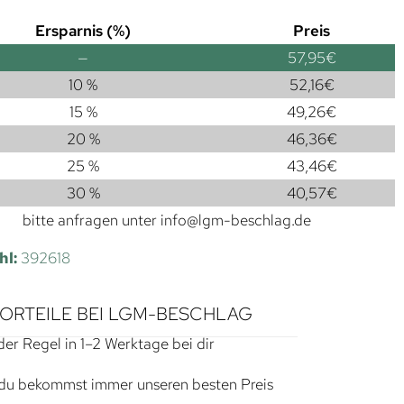
Ersparnis (%)
Preis
—
57,95
€
10 %
52,16
€
15 %
49,26
€
20 %
46,36
€
25 %
43,46
€
30 %
40,57
€
bitte anfragen unter
info@lgm-beschlag.de
hl:
392618
VORTEILE BEI LGM-BESCHLAG
der Regel in 1–2 Werktage bei dir
du bekommst immer unseren besten Preis