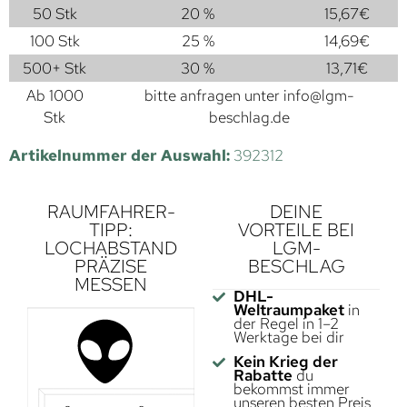
50 Stk
20 %
15,67
€
100 Stk
25 %
14,69
€
500+ Stk
30 %
13,71
€
Ab 1000
bitte anfragen unter
info@lgm-
Stk
beschlag.de
Artikelnummer der Auswahl:
392312
RAUMFAHRER-
DEINE
TIPP:
VORTEILE BEI
LOCHABSTAND
LGM-
PRÄZISE
BESCHLAG
MESSEN
DHL-
Weltraumpaket
in
der Regel in 1–2
Werktage bei dir
Kein Krieg der
Rabatte
du
bekommst immer
unseren besten Preis