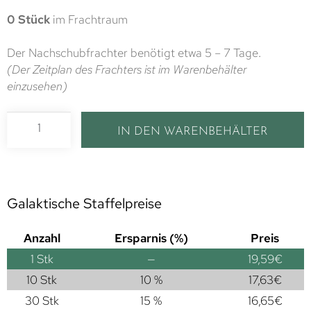
0 Stück
im Frachtraum
Der Nachschubfrachter benötigt etwa 5 – 7 Tage.
(Der Zeitplan des Frachters ist im Warenbehälter
einzusehen)
IN DEN WARENBEHÄLTER
Galaktische Staffelpreise
Anzahl
Ersparnis (%)
Preis
1
Stk
—
19,59
€
10 Stk
10 %
17,63
€
30 Stk
15 %
16,65
€