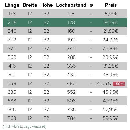
Länge
Breite
Höhe
Lochabstand
⌀
Preis
178
12
32
96
-
15,99
€
208
12
32
128
-
19,59
€
240
12
32
160
-
21,89
€
272
12
32
192
-
24,99
€
320
12
32
240
-
26,89
€
368
12
32
288
-
28,99
€
416
12
32
336
-
31,95
€
512
12
32
432
-
36,95
€
558
12
32
480
-
21,05
€
-50 %
635
12
32
552
-
45,95
€
688
12
32
608
-
49,95
€
816
12
32
736
-
57,95
€
863
12
32
784
-
59,95
€
(inkl. MwSt., zzgl. Versand)