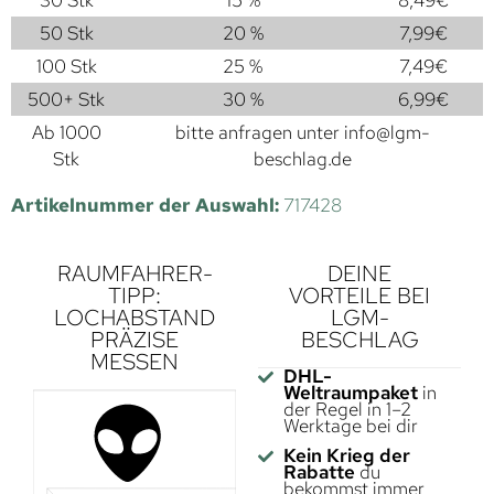
30 Stk
15 %
8,49
€
50 Stk
20 %
7,99
€
100 Stk
25 %
7,49
€
500+ Stk
30 %
6,99
€
Ab 1000
bitte anfragen unter
info@lgm-
Stk
beschlag.de
Artikelnummer der Auswahl:
717428
RAUMFAHRER-
DEINE
TIPP:
VORTEILE BEI
LOCHABSTAND
LGM-
PRÄZISE
BESCHLAG
MESSEN
DHL-
Weltraumpaket
in
der Regel in 1–2
Werktage bei dir
Kein Krieg der
Rabatte
du
bekommst immer