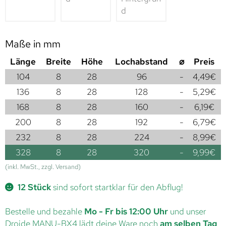
Maße in mm
Länge
Breite
Höhe
Lochabstand
⌀
Preis
104
8
28
96
-
4,49
€
136
8
28
128
-
5,29
€
168
8
28
160
-
6,19
€
200
8
28
192
-
6,79
€
232
8
28
224
-
8,99
€
328
8
28
320
-
9,99
€
(inkl. MwSt., zzgl. Versand)
12 Stück
sind sofort startklar für den Abflug!
Bestelle und bezahle
Mo - Fr bis 12:00 Uhr
und unser
Droide MANU-BX4 lädt deine Ware noch
am selben Tag