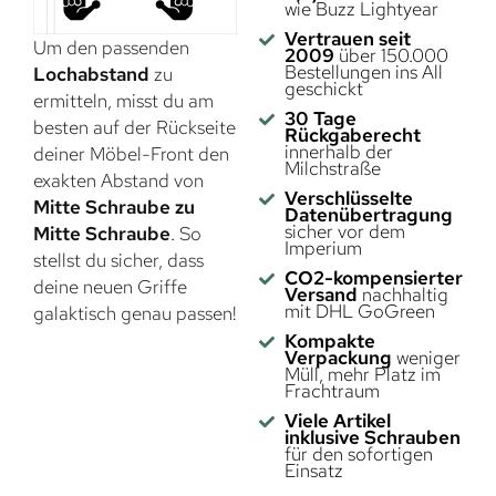
wie Buzz Lightyear
Vertrauen seit
Um den passenden
2009
über 150.000
Bestellungen ins All
Lochabstand
zu
geschickt
ermitteln, misst du am
30 Tage
besten auf der Rückseite
Rückgaberecht
innerhalb der
deiner Möbel-Front den
Milchstraße
exakten Abstand von
Verschlüsselte
Mitte Schraube zu
Datenübertragung
sicher vor dem
Mitte Schraube
. So
Imperium
stellst du sicher, dass
CO2-kompensierter
deine neuen Griffe
Versand
nachhaltig
mit DHL GoGreen
galaktisch genau passen!
Kompakte
Verpackung
weniger
Müll, mehr Platz im
Frachtraum
Viele Artikel
inklusive Schrauben
für den sofortigen
Einsatz