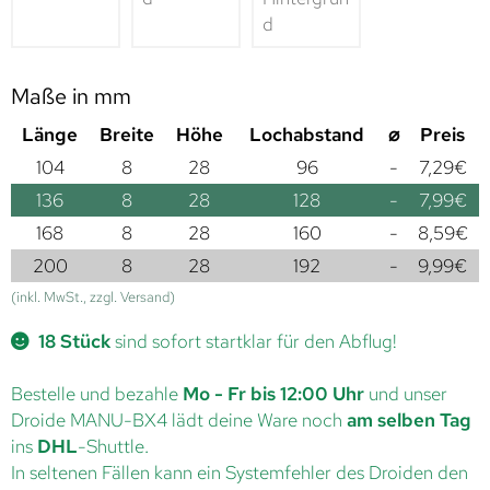
Maße in mm
Länge
Breite
Höhe
Lochabstand
⌀
Preis
104
8
28
96
-
7,29
€
136
8
28
128
-
7,99
€
168
8
28
160
-
8,59
€
200
8
28
192
-
9,99
€
(inkl. MwSt., zzgl. Versand)
18 Stück
sind sofort startklar für den Abflug!
Bestelle und bezahle
Mo - Fr bis 12:00 Uhr
und unser
Droide MANU-BX4 lädt deine Ware noch
am selben Tag
ins
DHL
-Shuttle.
In seltenen Fällen kann ein Systemfehler des Droiden den