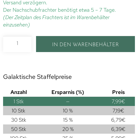
Versand verzögern.
Der Nachschubfrachter benötigt etwa 5 – 7 Tage.
(Der Zeitplan des Frachters ist im Warenbehälter
einzusehen)
IN DEN WARENBEHÄLTER
Galaktische Staffelpreise
Anzahl
Ersparnis (%)
Preis
1
Stk
—
7,99
€
10 Stk
10 %
7,19
€
30 Stk
15 %
6,79
€
50 Stk
20 %
6,39
€