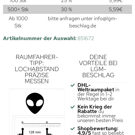
100 Stk
25 %
5,99
€
500+ Stk
30 %
5,59
€
Ab 1000
bitte anfragen unter
info@lgm-
Stk
beschlag.de
Artikelnummer der Auswahl:
851672
RAUMFAHRER-
DEINE
TIPP:
VORTEILE BEI
LOCHABSTAND
LGM-
PRÄZISE
BESCHLAG
MESSEN
DHL-
Weltraumpaket
in
der Regel in 1–2
Werktage bei dir
Kein Krieg der
Rabatte
du
bekommst immer
unseren besten Preis
Shopbewertung:
4,9/5
fast so beliebt