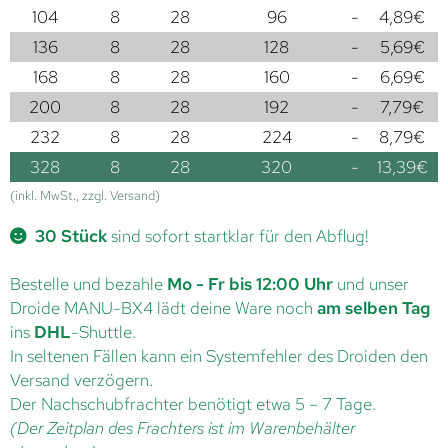
104
8
28
96
-
4,89
€
136
8
28
128
-
5,69
€
168
8
28
160
-
6,69
€
200
8
28
192
-
7,79
€
232
8
28
224
-
8,79
€
328
8
28
320
-
13,39
€
(inkl. MwSt., zzgl. Versand)
30 Stück
sind sofort startklar für den Abflug!
Bestelle und bezahle
Mo - Fr bis 12:00 Uhr
und unser
Droide MANU-BX4 lädt deine Ware noch
am selben Tag
ins
DHL
-Shuttle.
In seltenen Fällen kann ein Systemfehler des Droiden den
Versand verzögern.
Der Nachschubfrachter benötigt etwa 5 – 7 Tage.
(Der Zeitplan des Frachters ist im Warenbehälter