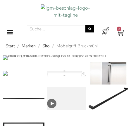
0
Start
/
Marken
/
Siro
/
Möbelgriff Bruckmühl