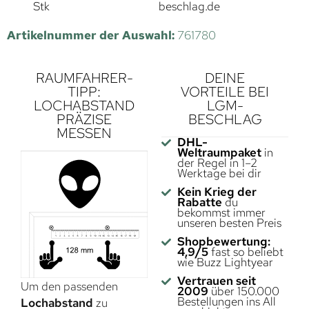
Stk
beschlag.de
Artikelnummer der Auswahl:
761780
RAUMFAHRER-
DEINE
TIPP:
VORTEILE BEI
LOCHABSTAND
LGM-
PRÄZISE
BESCHLAG
MESSEN
DHL-
Weltraumpaket
in
der Regel in 1–2
Werktage bei dir
Kein Krieg der
Rabatte
du
bekommst immer
unseren besten Preis
Shopbewertung:
4,9/5
fast so beliebt
wie Buzz Lightyear
Vertrauen seit
Um den passenden
2009
über 150.000
Bestellungen ins All
Lochabstand
zu