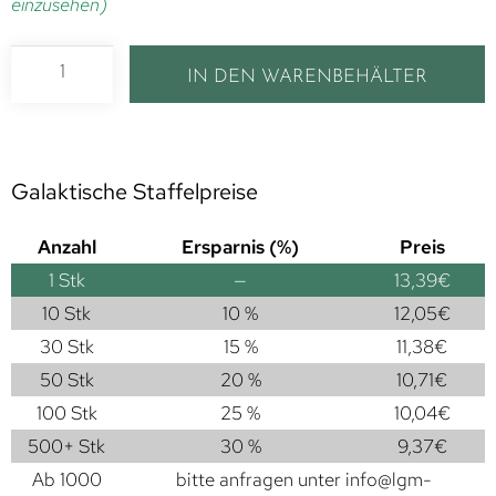
einzusehen)
IN DEN WARENBEHÄLTER
Galaktische Staffelpreise
Anzahl
Ersparnis (%)
Preis
1
Stk
—
13,39
€
10 Stk
10 %
12,05
€
30 Stk
15 %
11,38
€
50 Stk
20 %
10,71
€
100 Stk
25 %
10,04
€
500+ Stk
30 %
9,37
€
Ab 1000
bitte anfragen unter
info@lgm-