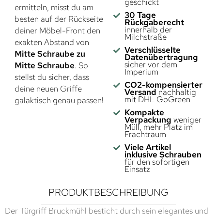
geschickt
ermitteln, misst du am
30 Tage
besten auf der Rückseite
Rückgaberecht
innerhalb der
deiner Möbel-Front den
Milchstraße
exakten Abstand von
Verschlüsselte
Mitte Schraube zu
Datenübertragung
sicher vor dem
Mitte Schraube
. So
Imperium
stellst du sicher, dass
CO2-kompensierter
deine neuen Griffe
Versand
nachhaltig
mit DHL GoGreen
galaktisch genau passen!
Kompakte
Verpackung
weniger
Müll, mehr Platz im
Frachtraum
Viele Artikel
inklusive Schrauben
für den sofortigen
Einsatz
PRODUKTBESCHREIBUNG
Der Türgriff Bruckmühl besticht durch sein elegantes und