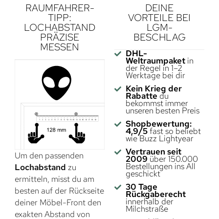
RAUMFAHRER-
DEINE
TIPP:
VORTEILE BEI
LOCHABSTAND
LGM-
PRÄZISE
BESCHLAG
MESSEN
DHL-
Weltraumpaket
in
der Regel in 1–2
Werktage bei dir
Kein Krieg der
Rabatte
du
bekommst immer
unseren besten Preis
Shopbewertung:
4,9/5
fast so beliebt
wie Buzz Lightyear
Vertrauen seit
Um den passenden
2009
über 150.000
Bestellungen ins All
Lochabstand
zu
geschickt
ermitteln, misst du am
30 Tage
besten auf der Rückseite
Rückgaberecht
innerhalb der
deiner Möbel-Front den
Milchstraße
exakten Abstand von