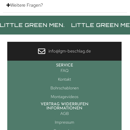
Weitere Fragen?
E GREEN MEN.
LITTLE GREEN MEN.
L
info@lgm-beschlag.de
SERVICE
FAQ
Kontakt
Bohrschablonen
Montagevideos
VERTRAG WIDERRUFEN
INFORMATIONEN
AGB
Impressum