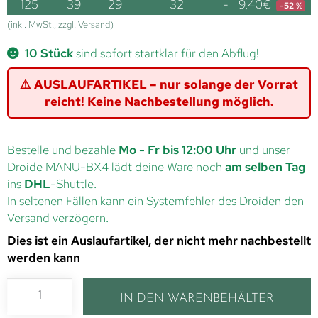
125
39
29
32
-
9,40
€
-52 %
(inkl. MwSt., zzgl. Versand)
10 Stück
sind sofort startklar für den Abflug!
⚠️ AUSLAUFARTIKEL – nur solange der Vorrat
reicht! Keine Nachbestellung möglich.
Bestelle und bezahle
Mo - Fr bis 12:00 Uhr
und unser
Droide MANU-BX4 lädt deine Ware noch
am selben Tag
ins
DHL
-Shuttle.
In seltenen Fällen kann ein Systemfehler des Droiden den
Versand verzögern.
Dies ist ein Auslaufartikel, der nicht mehr nachbestellt
werden kann
IN DEN WARENBEHÄLTER