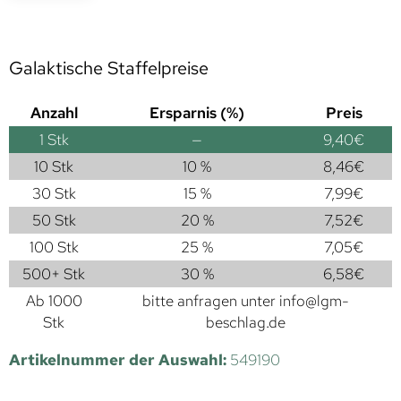
Galaktische Staffelpreise
Anzahl
Ersparnis (%)
Preis
1
Stk
—
9,40
€
10 Stk
10 %
8,46
€
30 Stk
15 %
7,99
€
50 Stk
20 %
7,52
€
100 Stk
25 %
7,05
€
500+ Stk
30 %
6,58
€
Ab 1000
bitte anfragen unter
info@lgm-
Stk
beschlag.de
Artikelnummer der Auswahl:
549190