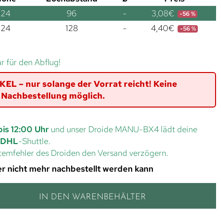
24
96
-
3,08
€
-56 %
24
128
-
4,40
€
-56 %
ar für den Abflug!
L – nur solange der Vorrat reicht! Keine
Nachbestellung möglich.
bis 12:00 Uhr
und unser Droide MANU-BX4 lädt deine
DHL
-Shuttle.
ystemfehler des Droiden den Versand verzögern.
 der nicht mehr nachbestellt werden kann
IN DEN WARENBEHÄLTER