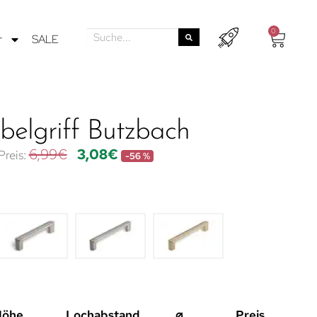
0
r
SALE
elgriff Butzbach
6,99
€
3,08
€
-56 %
Höhe
Lochabstand
⌀
Preis