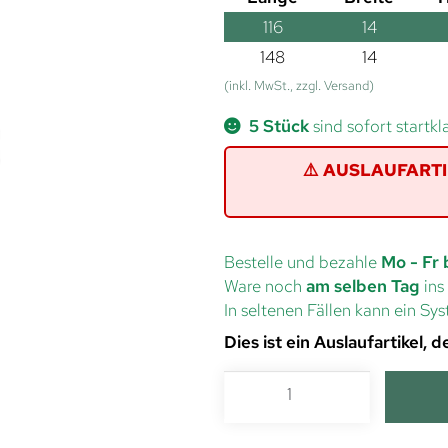
116
14
148
14
(inkl. MwSt., zzgl. Versand)
5 Stück
sind sofort startkl
⚠️ AUSLAUFARTIKE
Bestelle und bezahle
Mo - Fr 
Ware noch
am selben Tag
ins
In seltenen Fällen kann ein S
Dies ist ein Auslaufartikel,