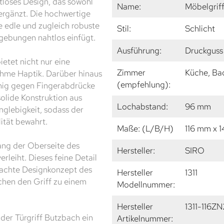
itloses Design, das sowohl
Name:
Möbelgrif
ergänzt. Die hochwertige
e edle und zugleich robuste
Stil:
Schlicht
gebungen nahtlos einfügt.
Ausführung:
Druckguss
etet nicht nur eine
Zimmer
Küche, Ba
ehme Haptik. Darüber hinaus
(empfehlung):
hig gegen Fingerabdrücke
solide Konstruktion aus
Lochabstand:
96 mm
nglebigkeit, sodass der
ität bewahrt.
Maße: (L/B/H)
116 mm x 
lang der Oberseite des
Hersteller:
SIRO
erleiht. Dieses feine Detail
dachte Designkonzept des
Hersteller
1311
chen den Griff zu einem
Modellnummer:
Hersteller
1311-116ZN
der Türgriff Butzbach ein
Artikelnummer: