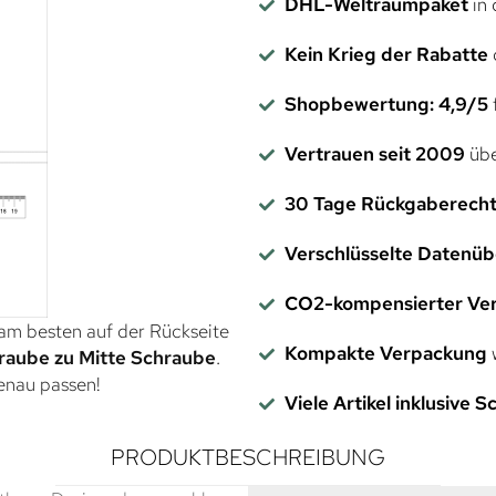
DHL-Weltraumpaket
in 
Kein Krieg der Rabatte
Shopbewertung: 4,9/5
f
Vertrauen seit 2009
übe
30 Tage Rückgaberech
Verschlüsselte Datenü
CO2-kompensierter Ve
 am besten auf der Rückseite
Kompakte Verpackung
w
raube zu Mitte Schraube
.
genau passen!
Viele Artikel inklusive 
PRODUKTBESCHREIBUNG