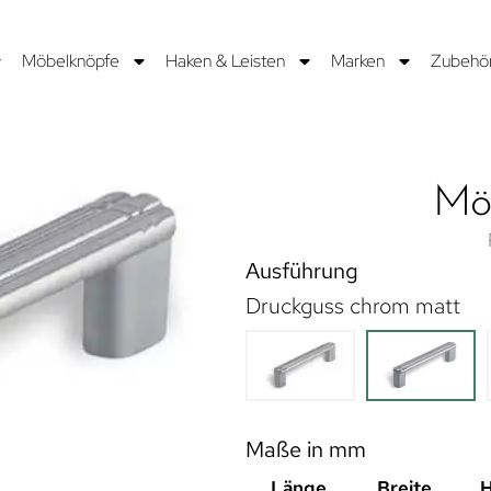
Möbelknöpfe
Haken & Leisten
Marken
Zubehö
Möb
Ausführung
Druckguss chrom matt
Maße in mm
Länge
Breite