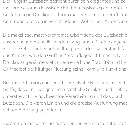
Der Türgriff Butzbach besticht durch sein elegantes und ze
moderne als auch klassische Einrichtungskonzepte perfekt 
Ausführung in Druckguss chrom matt verleiht dem Griff ein
Anmutung, die sich in verschiedenen Wohn- und Arbeitsum
Die makellose, matt verchromte Oberfläche des Butzbach bi
ansprechende Ästhetik, sondern sorgt auch für eine angen
ist diese Oberflächenbehandlung besonders widerstandsfä
und Kratzer, was den Griff äußerst pflegeleicht macht. Die 
Druckguss gewährleistet zudem eine hohe Stabilität und La
Griff selbst bei häufiger Nutzung seine Form und Funktional
Besonders hervorzuheben ist das stilvolle Rillenmuster ent
Griffs, das dem Design eine zusätzliche Struktur und Tiefe v
unterstreicht die hochwertige Verarbeitung und das durch
Butzbach. Die klaren Linien und die präzise Ausführung ma
echten Blickfang an jeder Tür.
Zusammen mit seiner herausragenden Funktionalität bietet 