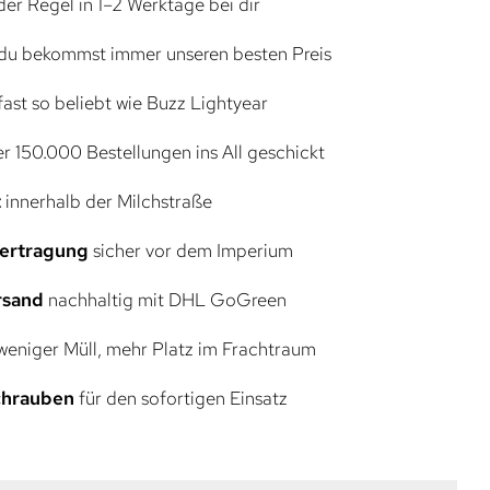
der Regel in 1–2 Werktage bei dir
du bekommst immer unseren besten Preis
ast so beliebt wie Buzz Lightyear
r 150.000 Bestellungen ins All geschickt
t
innerhalb der Milchstraße
bertragung
sicher vor dem Imperium
rsand
nachhaltig mit DHL GoGreen
eniger Müll, mehr Platz im Frachtraum
Schrauben
für den sofortigen Einsatz