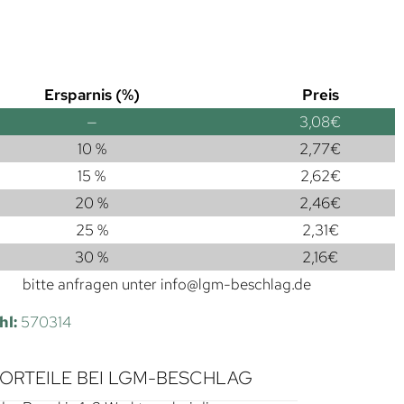
Ersparnis (%)
Preis
—
3,08
€
10 %
2,77
€
15 %
2,62
€
20 %
2,46
€
25 %
2,31
€
30 %
2,16
€
bitte anfragen unter
info@lgm-beschlag.de
hl:
570314
VORTEILE BEI LGM-BESCHLAG