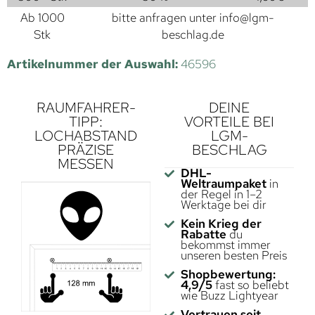
Ab 1000
bitte anfragen unter
info@lgm-
Stk
beschlag.de
Artikelnummer der Auswahl:
46596
RAUMFAHRER-
DEINE
TIPP:
VORTEILE BEI
LOCHABSTAND
LGM-
PRÄZISE
BESCHLAG
MESSEN
DHL-
Weltraumpaket
in
der Regel in 1–2
Werktage bei dir
Kein Krieg der
Rabatte
du
bekommst immer
unseren besten Preis
Shopbewertung:
4,9/5
fast so beliebt
wie Buzz Lightyear
Vertrauen seit