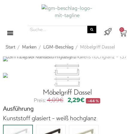
0
Start
/
Marken
/
LGM-Beschlag
/
Möbelgriff Dassel
Möbelgriff Dassel
4,09
€
2,29
€
-44 %
Ausführung
Kunststoff glasiert - weiß hochglanz