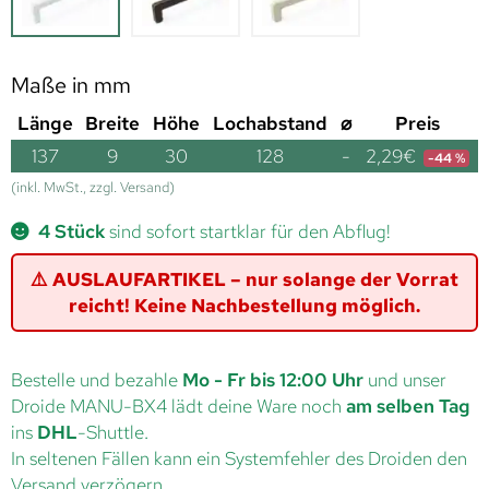
Maße in mm
Länge
Breite
Höhe
Lochabstand
⌀
Preis
137
9
30
128
-
2,29
€
-44 %
(inkl. MwSt., zzgl. Versand)
4 Stück
sind sofort startklar für den Abflug!
⚠️ AUSLAUFARTIKEL – nur solange der Vorrat
reicht! Keine Nachbestellung möglich.
Bestelle und bezahle
Mo - Fr bis 12:00 Uhr
und unser
Droide MANU-BX4 lädt deine Ware noch
am selben Tag
ins
DHL
-Shuttle.
In seltenen Fällen kann ein Systemfehler des Droiden den
Versand verzögern.