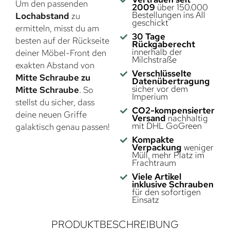
Um den passenden
2009
über 150.000
Bestellungen ins All
Lochabstand
zu
geschickt
ermitteln, misst du am
30 Tage
besten auf der Rückseite
Rückgaberecht
innerhalb der
deiner Möbel-Front den
Milchstraße
exakten Abstand von
Verschlüsselte
Mitte Schraube zu
Datenübertragung
sicher vor dem
Mitte Schraube
. So
Imperium
stellst du sicher, dass
CO2-kompensierter
deine neuen Griffe
Versand
nachhaltig
mit DHL GoGreen
galaktisch genau passen!
Kompakte
Verpackung
weniger
Müll, mehr Platz im
Frachtraum
Viele Artikel
inklusive Schrauben
für den sofortigen
Einsatz
PRODUKTBESCHREIBUNG