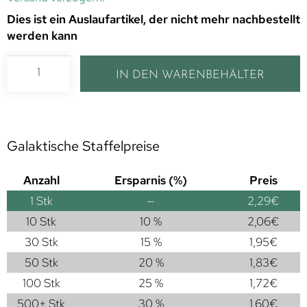
Dies ist ein Auslaufartikel, der nicht mehr nachbestellt
werden kann
IN DEN WARENBEHÄLTER
Galaktische Staffelpreise
Anzahl
Ersparnis (%)
Preis
1
Stk
—
2,29
€
10 Stk
10 %
2,06
€
30 Stk
15 %
1,95
€
50 Stk
20 %
1,83
€
100 Stk
25 %
1,72
€
500+ Stk
30 %
1,60
€