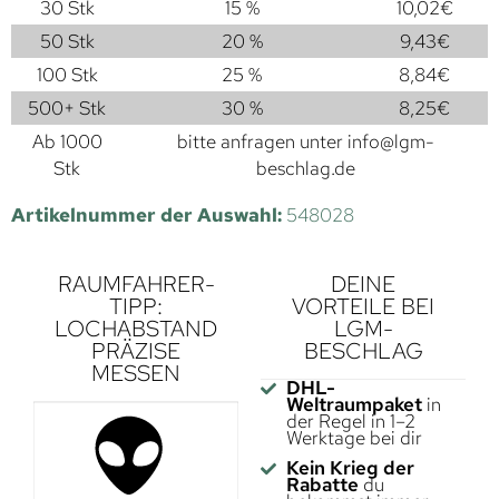
30 Stk
15 %
10,02
€
50 Stk
20 %
9,43
€
100 Stk
25 %
8,84
€
500+ Stk
30 %
8,25
€
Ab 1000
bitte anfragen unter
info@lgm-
Stk
beschlag.de
Artikelnummer der Auswahl:
548028
RAUMFAHRER-
DEINE
TIPP:
VORTEILE BEI
LOCHABSTAND
LGM-
PRÄZISE
BESCHLAG
MESSEN
DHL-
Weltraumpaket
in
der Regel in 1–2
Werktage bei dir
Kein Krieg der
Rabatte
du