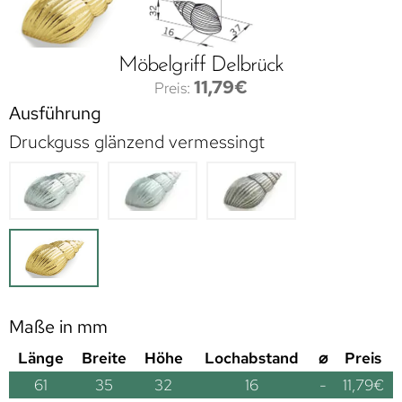
Möbelgriff Delbrück
11,79
€
Ausführung
Druckguss glänzend vermessingt
Maße in mm
Länge
Breite
Höhe
Lochabstand
⌀
Preis
61
35
32
16
-
11,79
€