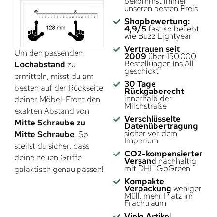
bekommst immer
unseren besten Preis
Shopbewertung:
4,9/5
fast so beliebt
wie Buzz Lightyear
Vertrauen seit
Um den passenden
2009
über 150.000
Bestellungen ins All
Lochabstand
zu
geschickt
ermitteln, misst du am
30 Tage
besten auf der Rückseite
Rückgaberecht
innerhalb der
deiner Möbel-Front den
Milchstraße
exakten Abstand von
Verschlüsselte
Mitte Schraube zu
Datenübertragung
sicher vor dem
Mitte Schraube
. So
Imperium
stellst du sicher, dass
CO2-kompensierter
deine neuen Griffe
Versand
nachhaltig
mit DHL GoGreen
galaktisch genau passen!
Kompakte
Verpackung
weniger
Müll, mehr Platz im
Frachtraum
Viele Artikel