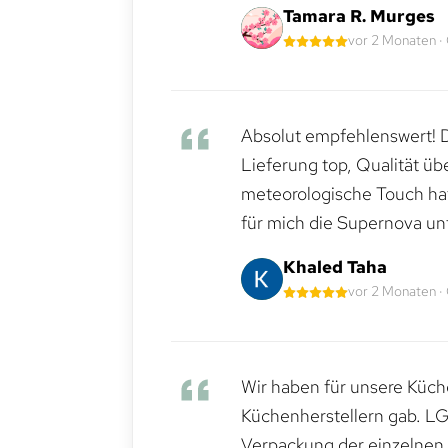
Tamara R. Murges
vor 2 Monaten ·
Absolut empfehlenswert! Di
Lieferung top, Qualität üb
meteorologische Touch hat 
für mich die Supernova un
Khaled Taha
vor 2 Monaten ·
Wir haben für unsere Küche
Küchenherstellern gab. LG
Verpackung der einzelnen G