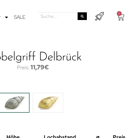
0
r
SALE
elgriff Delbrück
11,79
€
Höhe
Lochabstand
⌀
Preis