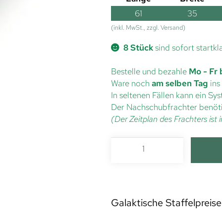
61
35
(inkl. MwSt., zzgl. Versand)
8 Stück
sind sofort startkl
Bestelle und bezahle
Mo - Fr 
Ware noch
am selben Tag
ins
In seltenen Fällen kann ein S
Der Nachschubfrachter benöti
(Der Zeitplan des Frachters is
Galaktische Staffelpreise