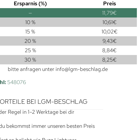
Ersparnis (%)
Preis
—
11,79
€
10 %
10,61
€
15 %
10,02
€
20 %
9,43
€
25 %
8,84
€
30 %
8,25
€
bitte anfragen unter
info@lgm-beschlag.de
hl:
548076
VORTEILE BEI LGM-BESCHLAG
der Regel in 1–2 Werktage bei dir
du bekommst immer unseren besten Preis
ast so beliebt wie Buzz Lightyear