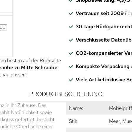
Vertrauen seit 2009
übe
30 Tage Rückgaberech
Verschlüsselte Datenü
CO2-kompensierter Ve
 am besten auf der Rückseite
Kompakte Verpackung
w
raube zu Mitte Schraube
.
genau passen!
Viele Artikel inklusive 
PRODUKTBESCHREIBUNG
z in Ihr Zuhause. Das
Name:
Möbelgrif
ahlt Natürlichkeit sowie
kguss gefertigt, besticht
Stil:
Meer, Mus
atürliche Oberfläche einer