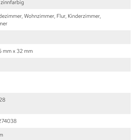
zinnfarbig
dezimmer, Wohnzimmer, Flur, Kinderzimmer,
mer
35 mm x 32 mm
28
274038
mm