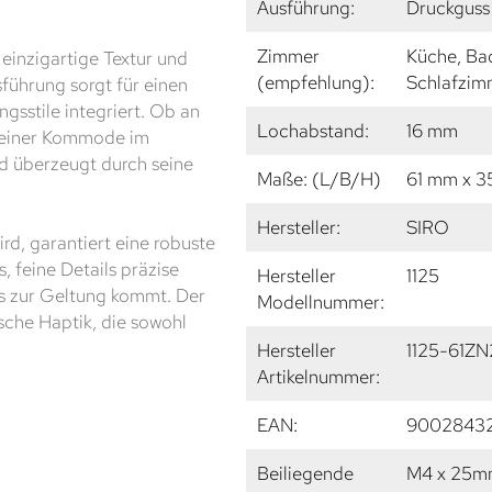
Ausführung:
Druckguss 
Zimmer
Küche, Ba
 einzigartige Textur und
(empfehlung):
Schlafzim
führung sorgt für einen
ngsstile integriert. Ob an
Lochabstand:
16 mm
 einer Kommode im
nd überzeugt durch seine
Maße: (L/B/H)
61 mm x 
Hersteller:
SIRO
rd, garantiert eine robuste
, feine Details präzise
Hersteller
1125
s zur Geltung kommt. Der
Modellnummer:
sche Haptik, die sowohl
Hersteller
1125-61ZN
Artikelnummer:
EAN:
9002843
Beiliegende
M4 x 25