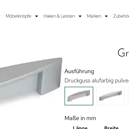
Möbelknöpfe
Haken & Leisten
Marken
Zubehö
Gr
Ausführung
Druckguss alufarbig pulve
Maße in mm
Länge
Breite