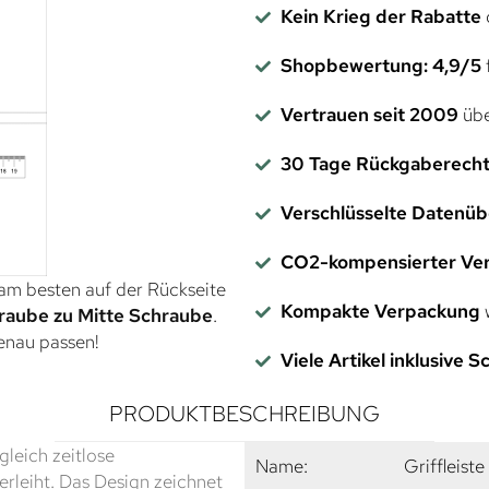
Kein Krieg der Rabatte
Shopbewertung: 4,9/5
f
Vertrauen seit 2009
übe
30 Tage Rückgaberech
Verschlüsselte Datenü
CO2-kompensierter Ve
 am besten auf der Rückseite
Kompakte Verpackung
w
raube zu Mitte Schraube
.
genau passen!
Viele Artikel inklusive 
PRODUKTBESCHREIBUNG
gleich zeitlose
Name:
Griffleiste
rleiht. Das Design zeichnet