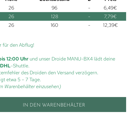
26
96
-
6,49
€
26
128
-
7,79
€
26
160
-
12,39
€
r für den Abflug!
bis 12:00 Uhr
und unser Droide MANU-BX4 lädt deine
DHL
-Shuttle.
ystemfehler des Droiden den Versand verzögern.
gt etwa 5 – 7 Tage.
t im Warenbehälter einzusehen)
IN DEN WARENBEHÄLTER