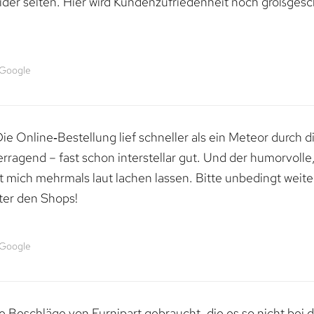
ider selten. Hier wird Kundenzufriedenheit noch großgesc
 Google
e Online‑Bestellung lief schneller als ein Meteor durch di
erragend – fast schon interstellar gut. Und der humorvolle
mich mehrmals laut lachen lassen. Bitte unbedingt weiter 
ter den Shops!
 Google
 Beschläge von Furnipart gebraucht, die es so nicht bei 