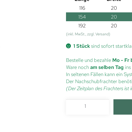
116
20
154
20
192
20
(inkl. MwSt., zzgl. Versand)
1 Stück
sind sofort startkla
Bestelle und bezahle
Mo - Fr 
Ware noch
am selben Tag
ins
In seltenen Fällen kann ein S
Der Nachschubfrachter benöti
(Der Zeitplan des Frachters is