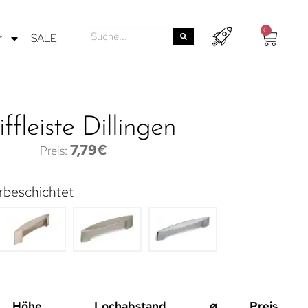
0
r
SALE
iffleiste Dillingen
7,79
€
rbeschichtet
Höhe
Lochabstand
⌀
Preis