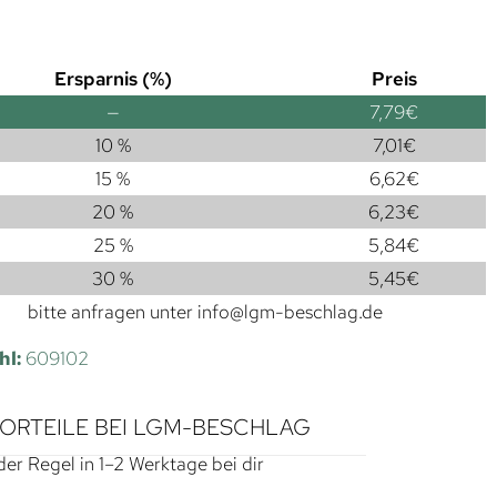
Ersparnis (%)
Preis
—
7,79
€
10 %
7,01
€
15 %
6,62
€
20 %
6,23
€
25 %
5,84
€
30 %
5,45
€
bitte anfragen unter
info@lgm-beschlag.de
hl:
609102
VORTEILE BEI LGM-BESCHLAG
der Regel in 1–2 Werktage bei dir