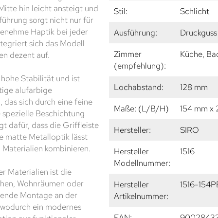
itte hin leicht ansteigt und
Stil:
Schlicht
führung sorgt nicht nur für
genehme Haptik bei jeder
Ausführung:
Druckguss 
tegriert sich das Modell
Zimmer
Küche, Ba
n dezent auf.
(empfehlung):
hohe Stabilität und ist
Lochabstand:
128 mm
ige alufarbige
, das sich durch eine feine
Maße: (L/B/H)
154 mm x
 spezielle Beschichtung
t dafür, dass die Griffleiste
Hersteller:
SIRO
e matte Metalloptik lässt
 Materialien kombinieren.
Hersteller
1516
Modellnummer:
 Materialien ist die
Küchen, Wohnräumen oder
Hersteller
1516-154P
arende Montage an der
Artikelnummer:
 wodurch ein modernes
EAN:
9002843