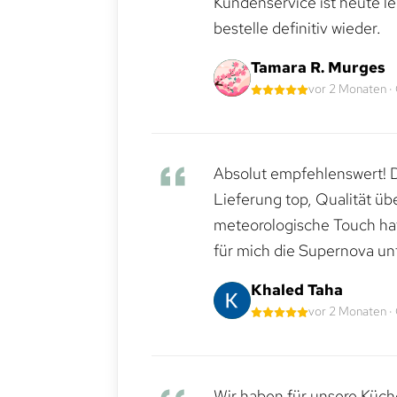
Kundenservice ist heute le
bestelle definitiv wieder.
Tamara R. Murges
vor 2 Monaten ·
Absolut empfehlenswert! Di
Lieferung top, Qualität üb
meteorologische Touch hat 
für mich die Supernova un
Khaled Taha
vor 2 Monaten ·
Wir haben für unsere Küche