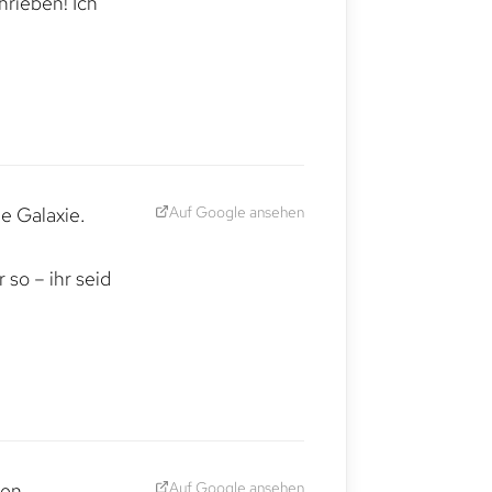
hrieben! Ich
Auf Google ansehen
e Galaxie.
,
so – ihr seid
Auf Google ansehen
den