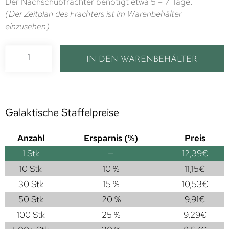
Der Nachschubfrachter benötigt etwa 5 – 7 Tage.
(Der Zeitplan des Frachters ist im Warenbehälter
einzusehen)
IN DEN WARENBEHÄLTER
Galaktische Staffelpreise
Anzahl
Ersparnis (%)
Preis
1
Stk
—
12,39
€
10 Stk
10 %
11,15
€
30 Stk
15 %
10,53
€
50 Stk
20 %
9,91
€
100 Stk
25 %
9,29
€