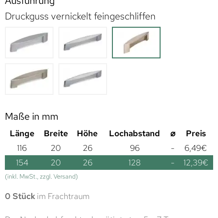
Ausführung
Druckguss vernickelt feingeschliffen
Maße in mm
Länge
Breite
Höhe
Lochabstand
⌀
Preis
116
20
26
96
-
6,49
€
154
20
26
128
-
12,39
€
(inkl. MwSt., zzgl. Versand)
0 Stück
im Frachtraum