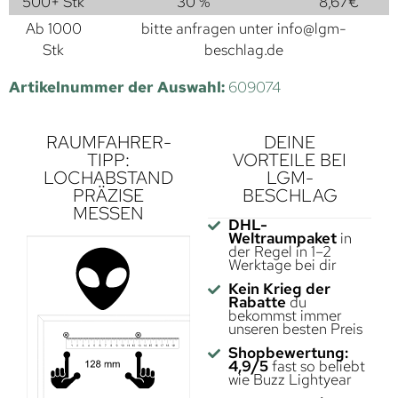
500+ Stk
30 %
8,67
€
Ab 1000
bitte anfragen unter
info@lgm-
Stk
beschlag.de
Artikelnummer der Auswahl:
609074
RAUMFAHRER-
DEINE
TIPP:
VORTEILE BEI
LOCHABSTAND
LGM-
PRÄZISE
BESCHLAG
MESSEN
DHL-
Weltraumpaket
in
der Regel in 1–2
Werktage bei dir
Kein Krieg der
Rabatte
du
bekommst immer
unseren besten Preis
Shopbewertung:
4,9/5
fast so beliebt
wie Buzz Lightyear