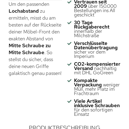
Vertrauen seit
Um den passenden
2009
über 150.000
Bestellungen ins All
Lochabstand
zu
geschickt
ermitteln, misst du am
30 Tage
besten auf der Rückseite
Rückgaberecht
innerhalb der
deiner Möbel-Front den
Milchstraße
exakten Abstand von
Verschlüsselte
Mitte Schraube zu
Datenübertragung
sicher vor dem
Mitte Schraube
. So
Imperium
stellst du sicher, dass
CO2-kompensierter
deine neuen Griffe
Versand
nachhaltig
mit DHL GoGreen
galaktisch genau passen!
Kompakte
Verpackung
weniger
Müll, mehr Platz im
Frachtraum
Viele Artikel
inklusive Schrauben
für den sofortigen
Einsatz
PRODUKTBESCHREIBUNG