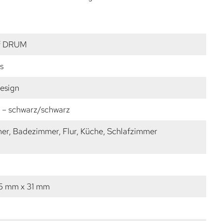
ff DRUM
s
esign
k – schwarz/schwarz
r, Badezimmer, Flur, Küche, Schlafzimmer
5 mm x 31 mm