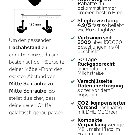
Rabatte
du
bekommst immer
unseren besten Preis
Shopbewertung:
4,9/5
fast so beliebt
wie Buzz Lightyear
Vertrauen seit
Um den passenden
2009
über 150.000
Bestellungen ins All
Lochabstand
zu
geschickt
ermitteln, misst du am
30 Tage
besten auf der Rückseite
Rückgaberecht
innerhalb der
deiner Möbel-Front den
Milchstraße
exakten Abstand von
Verschlüsselte
Mitte Schraube zu
Datenübertragung
sicher vor dem
Mitte Schraube
. So
Imperium
stellst du sicher, dass
CO2-kompensierter
deine neuen Griffe
Versand
nachhaltig
mit DHL GoGreen
galaktisch genau passen!
Kompakte
Verpackung
weniger
Müll, mehr Platz im
Frachtraum