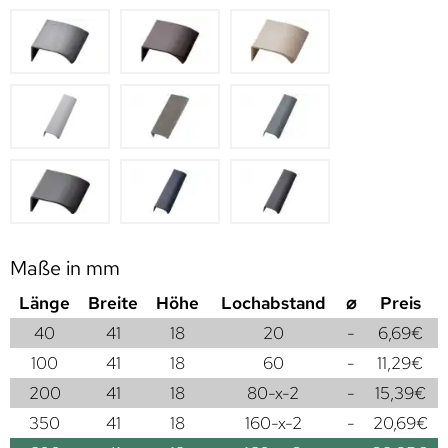
Maße in mm
Länge
Breite
Höhe
Lochabstand
⌀
Preis
40
41
18
20
-
6,69
€
100
41
18
60
-
11,29
€
200
41
18
80-x-2
-
15,39
€
350
41
18
160-x-2
-
20,69
€