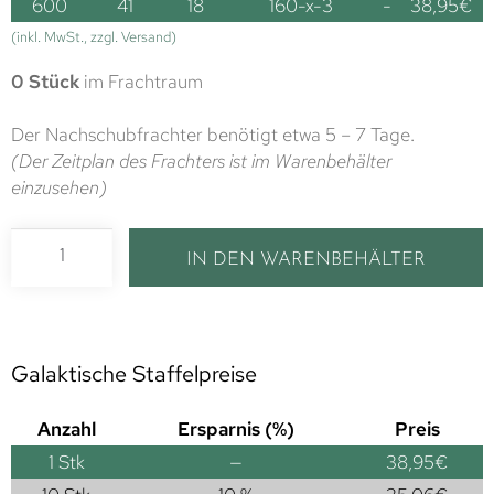
600
41
18
160-x-3
-
38,95
€
(inkl. MwSt., zzgl. Versand)
0 Stück
im Frachtraum
Der Nachschubfrachter benötigt etwa 5 – 7 Tage.
(Der Zeitplan des Frachters ist im Warenbehälter
einzusehen)
IN DEN WARENBEHÄLTER
Galaktische Staffelpreise
Anzahl
Ersparnis (%)
Preis
1
Stk
—
38,95
€