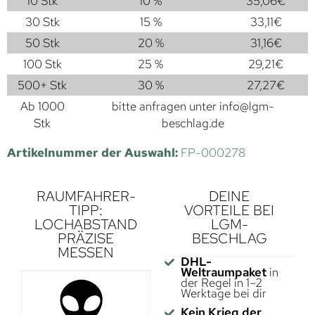
10 Stk
10 %
35,06
€
30 Stk
15 %
33,11
€
50 Stk
20 %
31,16
€
100 Stk
25 %
29,21
€
500+ Stk
30 %
27,27
€
Ab 1000
bitte anfragen unter
info@lgm-
Stk
beschlag.de
Artikelnummer der Auswahl:
FP-000278
RAUMFAHRER-
DEINE
TIPP:
VORTEILE BEI
LOCHABSTAND
LGM-
PRÄZISE
BESCHLAG
MESSEN
DHL-
Weltraumpaket
in
der Regel in 1–2
Werktage bei dir
Kein Krieg der