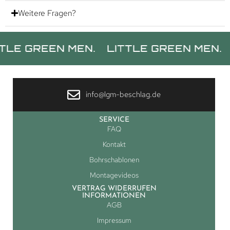
Weitere Fragen?
REEN MEN.
LITTLE GREEN MEN.
LITTL
info@lgm-beschlag.de
SERVICE
FAQ
Kontakt
Bohrschablonen
Montagevideos
VERTRAG WIDERRUFEN
INFORMATIONEN
AGB
Impressum