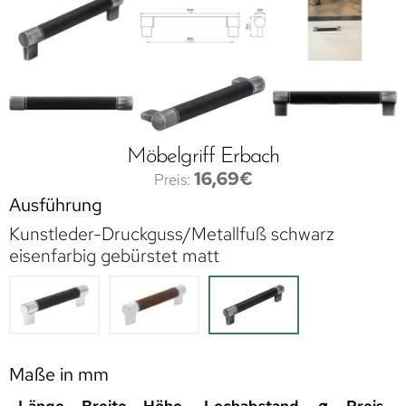
Möbelgriff Erbach
16,69
€
Ausführung
Kunstleder-Druckguss/Metallfuß schwarz
eisenfarbig gebürstet matt
Maße in mm
Länge
Breite
Höhe
Lochabstand
⌀
Preis