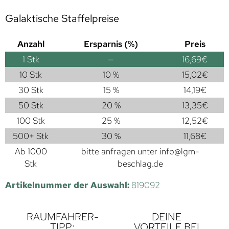
Galaktische Staffelpreise
Anzahl
Ersparnis (%)
Preis
1
Stk
—
16,69
€
10 Stk
10 %
15,02
€
30 Stk
15 %
14,19
€
50 Stk
20 %
13,35
€
100 Stk
25 %
12,52
€
500+ Stk
30 %
11,68
€
Ab 1000
bitte anfragen unter
info@lgm-
Stk
beschlag.de
Artikelnummer der Auswahl:
819092
RAUMFAHRER-
DEINE
TIPP:
VORTEILE BEI