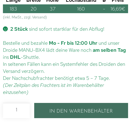
183
20
37
160
-
16,69
€
(inkl. MwSt., zzgl. Versand)
2 Stück
sind sofort startklar für den Abflug!
Bestelle und bezahle
Mo - Fr bis 12:00 Uhr
und unser
Droide MANU-BX4 lädt deine Ware noch
am selben Tag
ins
DHL
-Shuttle.
In seltenen Fällen kann ein Systemfehler des Droiden den
Versand verzögern.
Der Nachschubfrachter benötigt etwa 5 – 7 Tage.
(Der Zeitplan des Frachters ist im Warenbehälter
einzusehen)
IN DEN WARENBEHÄLTER