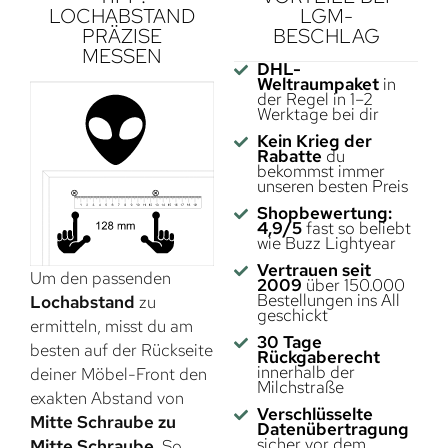
LOCHABSTAND
LGM-
PRÄZISE
BESCHLAG
MESSEN
DHL-
Weltraumpaket
in
der Regel in 1–2
Werktage bei dir
Kein Krieg der
Rabatte
du
bekommst immer
unseren besten Preis
Shopbewertung:
4,9/5
fast so beliebt
wie Buzz Lightyear
Vertrauen seit
Um den passenden
2009
über 150.000
Bestellungen ins All
Lochabstand
zu
geschickt
ermitteln, misst du am
30 Tage
besten auf der Rückseite
Rückgaberecht
innerhalb der
deiner Möbel-Front den
Milchstraße
exakten Abstand von
Verschlüsselte
Mitte Schraube zu
Datenübertragung
sicher vor dem
Mitte Schraube
. So