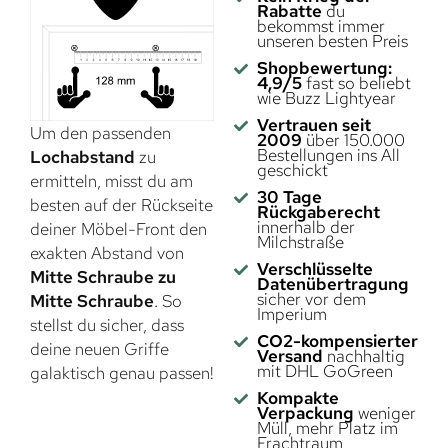
Rabatte
du
bekommst immer
unseren besten Preis
Shopbewertung:
4,9/5
fast so beliebt
wie Buzz Lightyear
Vertrauen seit
Um den passenden
2009
über 150.000
Bestellungen ins All
Lochabstand
zu
geschickt
ermitteln, misst du am
30 Tage
besten auf der Rückseite
Rückgaberecht
innerhalb der
deiner Möbel-Front den
Milchstraße
exakten Abstand von
Verschlüsselte
Mitte Schraube zu
Datenübertragung
sicher vor dem
Mitte Schraube
. So
Imperium
stellst du sicher, dass
CO2-kompensierter
deine neuen Griffe
Versand
nachhaltig
mit DHL GoGreen
galaktisch genau passen!
Kompakte
Verpackung
weniger
Müll, mehr Platz im
Frachtraum