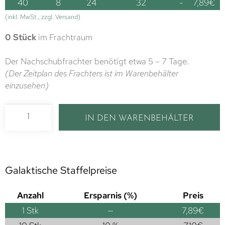
40
8
24
32
-
7,89
€
(inkl. MwSt., zzgl. Versand)
0 Stück
im Frachtraum
Der Nachschubfrachter benötigt etwa 5 – 7 Tage.
(Der Zeitplan des Frachters ist im Warenbehälter
einzusehen)
IN DEN WARENBEHÄLTER
Galaktische Staffelpreise
Anzahl
Ersparnis (%)
Preis
1
Stk
—
7,89
€