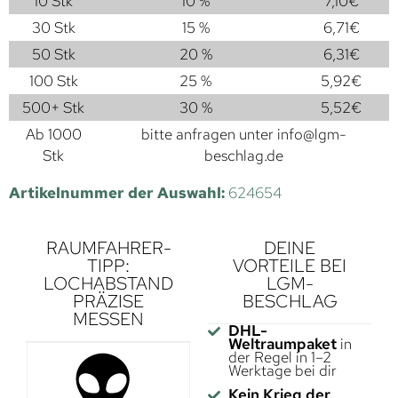
10 Stk
10 %
7,10
€
30 Stk
15 %
6,71
€
50 Stk
20 %
6,31
€
100 Stk
25 %
5,92
€
500+ Stk
30 %
5,52
€
Ab 1000
bitte anfragen unter
info@lgm-
Stk
beschlag.de
Artikelnummer der Auswahl:
624654
RAUMFAHRER-
DEINE
TIPP:
VORTEILE BEI
LOCHABSTAND
LGM-
PRÄZISE
BESCHLAG
MESSEN
DHL-
Weltraumpaket
in
der Regel in 1–2
Werktage bei dir
Kein Krieg der